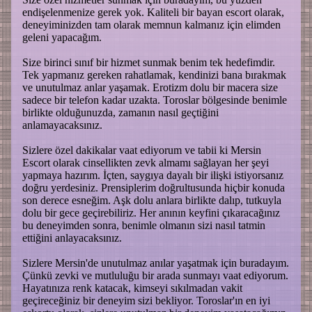
endişelenmenize gerek yok. Kaliteli bir bayan escort olarak,
deneyiminizden tam olarak memnun kalmanız için elimden
geleni yapacağım.
Size birinci sınıf bir hizmet sunmak benim tek hedefimdir.
Tek yapmanız gereken rahatlamak, kendinizi bana bırakmak
ve unutulmaz anlar yaşamak. Erotizm dolu bir macera size
sadece bir telefon kadar uzakta. Toroslar bölgesinde benimle
birlikte olduğunuzda, zamanın nasıl geçtiğini
anlamayacaksınız.
Sizlere özel dakikalar vaat ediyorum ve tabii ki Mersin
Escort olarak cinsellikten zevk almamı sağlayan her şeyi
yapmaya hazırım. İçten, saygıya dayalı bir ilişki istiyorsanız
doğru yerdesiniz. Prensiplerim doğrultusunda hiçbir konuda
son derece esneğim. Aşk dolu anlara birlikte dalıp, tutkuyla
dolu bir gece geçirebiliriz. Her anının keyfini çıkaracağınız
bu deneyimden sonra, benimle olmanın sizi nasıl tatmin
ettiğini anlayacaksınız.
Sizlere Mersin'de unutulmaz anılar yaşatmak için buradayım.
Çünkü zevki ve mutluluğu bir arada sunmayı vaat ediyorum.
Hayatınıza renk katacak, kimseyi sıkılmadan vakit
geçireceğiniz bir deneyim sizi bekliyor. Toroslar'ın en iyi