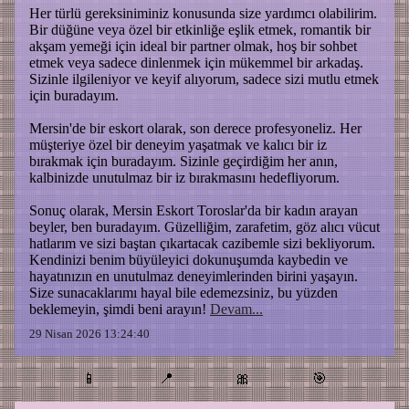
Her türlü gereksiniminiz konusunda size yardımcı olabilirim.
Bir düğüne veya özel bir etkinliğe eşlik etmek, romantik bir
akşam yemeği için ideal bir partner olmak, hoş bir sohbet
etmek veya sadece dinlenmek için mükemmel bir arkadaş.
Sizinle ilgileniyor ve keyif alıyorum, sadece sizi mutlu etmek
için buradayım.
Mersin'de bir eskort olarak, son derece profesyoneliz. Her
müşteriye özel bir deneyim yaşatmak ve kalıcı bir iz
bırakmak için buradayım. Sizinle geçirdiğim her anın,
kalbinizde unutulmaz bir iz bırakmasını hedefliyorum.
Sonuç olarak, Mersin Eskort Toroslar'da bir kadın arayan
beyler, ben buradayım. Güzelliğim, zarafetim, göz alıcı vücut
hatlarım ve sizi baştan çıkartacak cazibemle sizi bekliyorum.
Kendinizi benim büyüleyici dokunuşumda kaybedin ve
hayatınızın en unutulmaz deneyimlerinden birini yaşayın.
Size sunacaklarımı hayal bile edemezsiniz, bu yüzden
beklemeyin, şimdi beni arayın!
Devam...
29 Nisan 2026 13:24:40
📱
📍
🎀
🎯