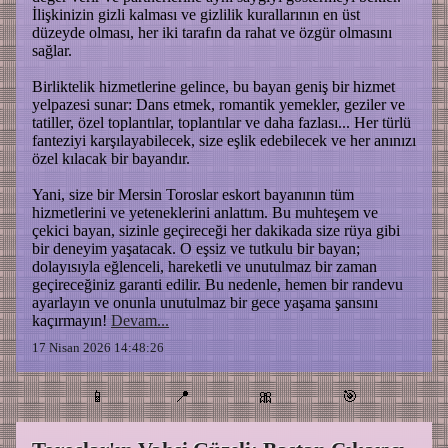
İlişkinizin gizli kalması ve gizlilik kurallarının en üst
düzeyde olması, her iki tarafın da rahat ve özgür olmasını
sağlar.
Birliktelik hizmetlerine gelince, bu bayan geniş bir hizmet
yelpazesi sunar: Dans etmek, romantik yemekler, geziler ve
tatiller, özel toplantılar, toplantılar ve daha fazlası... Her türlü
fanteziyi karşılayabilecek, size eşlik edebilecek ve her anınızı
özel kılacak bir bayandır.
Yani, size bir Mersin Toroslar eskort bayanının tüm
hizmetlerini ve yeteneklerini anlattım. Bu muhteşem ve
çekici bayan, sizinle geçireceği her dakikada size rüya gibi
bir deneyim yaşatacak. O eşsiz ve tutkulu bir bayan;
dolayısıyla eğlenceli, hareketli ve unutulmaz bir zaman
geçireceğiniz garanti edilir. Bu nedenle, hemen bir randevu
ayarlayın ve onunla unutulmaz bir gece yaşama şansını
kaçırmayın!
Devam...
17 Nisan 2026 14:48:26
📱
📍
🎀
🎯