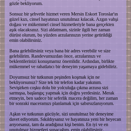
gözle bekliyorum.
Sonsuz bir şehvetle hizmet veren Mersin Eskort Toroslar'ın
güzel kızı, cinsel hayatınızı unutulmaz kılacak. Azgın vahşi
doğası ve mükemmel cinsel hizmetleriyle bana gerçekten
aşık olacaksınız. Sizi aldatmam, sizinle ilgili her zaman
dürüst olurum, bu yüzden arzularınızın yerine getirildiği
emin olabilirsiniz.
Bana gelebilirsiniz veya bana bir adres verebilir ve size
gelebilirim. Randevumuzdan önce, arzularınızı ve
beklentilerinizi konuşmamız önemlidir. Ardından, birlikte
mükemmel ve rahatlatıcı bir deneyim yaşamaya gidebiliriz.
Doyumsuz bir tutkunun peşinden koşmak için ne
bekliyorsunuz? Size tek bir telefon kadar yakınım.
Sevişirken coşku dolu bir yolculuğa çıkma arzusu sizi
sarmışsa, başlangıç yapmak için doğru yerdesiniz. Merak
etmeyin, ben sadece bir seferlik macera değilim, her zaman
bir sonraki maceramızı planlamak için sabırsızlanıyorum.
Aşkın ve tutkunun gücüyle, sizi unutulmaz bir deneyime
davet ediyorum. Sıkıldıysanız ve hayatınıza yeni bir heyecan
arıyorsanız, tam da aradığınız kişi benim. En iyi ve en
unutulmaz hizmetleri sunacağım, emin olabilirsiniz.