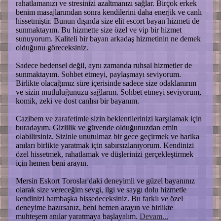
rahatlamanızı ve stresinizi azaltmanızı sağlar. Birçok erkek
benim masajlarımdan sonra kendilerini daha enerjik ve canlı
hissetmiştir. Bunun dışında size elit escort bayan hizmeti de
sunmaktayım. Bu hizmette size özel ve vip bir hizmet
sunuyorum. Kaliteli bir bayan arkadaş hizmetinin ne demek
olduğunu göreceksiniz.
Sadece bedensel değil, aynı zamanda ruhsal hizmetler de
sunmaktayım. Sohbet etmeyi, paylaşmayı seviyorum.
Birlikte olacağımız süre içerisinde sadece size odaklanırım
ve sizin mutluluğunuzu sağlarım. Sohbet etmeyi seviyorum,
komik, zeki ve dost canlısı bir bayanım.
Cazibem ve zarafetimle sizin beklentilerinizi karşılamak için
buradayım. Gizlilik ve güvende olduğunuzdan emin
olabilirsiniz. Sizinle unutulmaz bir gece geçirmek ve harika
anıları birlikte yaratmak için sabırsızlanıyorum. Kendinizi
özel hissetmek, rahatlamak ve düşlerinizi gerçekleştirmek
için hemen beni arayın.
Mersin Eskort Toroslar'daki deneyimli ve güzel bayanınız
olarak size vereceğim sevgi, ilgi ve saygı dolu hizmetle
kendinizi bambaşka hissedeceksiniz. Bu farklı ve özel
deneyime hazırsanız, beni hemen arayın ve birlikte
muhteşem anılar yaratmaya başlayalım.
Devam...