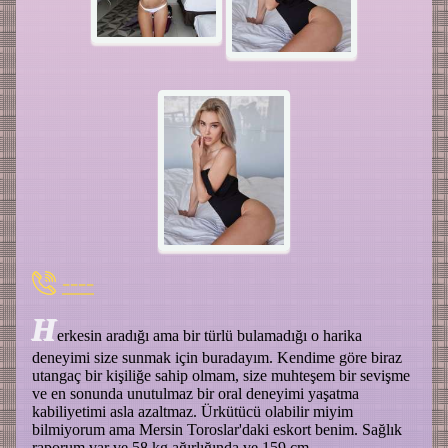
----
H
erkesin aradığı ama bir türlü bulamadığı o harika
deneyimi size sunmak için buradayım. Kendime göre biraz
utangaç bir kişiliğe sahip olmam, size muhteşem bir sevişme
ve en sonunda unutulmaz bir oral deneyimi yaşatma
kabiliyetimi asla azaltmaz. Ürkütücü olabilir miyim
bilmiyorum ama Mersin Toroslar'daki eskort benim. Sağlık
raporum var ve 58 kg ağırlığında ve 159 cm