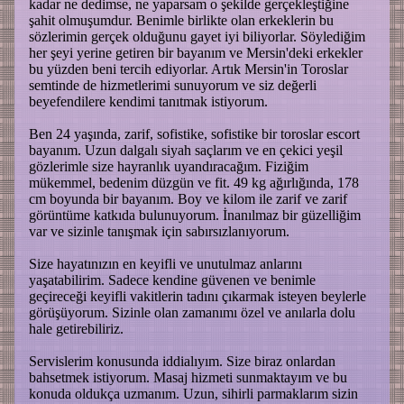
kadar ne dedimse, ne yaparsam o şekilde gerçekleştiğine
şahit olmuşumdur. Benimle birlikte olan erkeklerin bu
sözlerimin gerçek olduğunu gayet iyi biliyorlar. Söylediğim
her şeyi yerine getiren bir bayanım ve Mersin'deki erkekler
bu yüzden beni tercih ediyorlar. Artık Mersin'in Toroslar
semtinde de hizmetlerimi sunuyorum ve siz değerli
beyefendilere kendimi tanıtmak istiyorum.
Ben 24 yaşında, zarif, sofistike, sofistike bir toroslar escort
bayanım. Uzun dalgalı siyah saçlarım ve en çekici yeşil
gözlerimle size hayranlık uyandıracağım. Fiziğim
mükemmel, bedenim düzgün ve fit. 49 kg ağırlığında, 178
cm boyunda bir bayanım. Boy ve kilom ile zarif ve zarif
görüntüme katkıda bulunuyorum. İnanılmaz bir güzelliğim
var ve sizinle tanışmak için sabırsızlanıyorum.
Size hayatınızın en keyifli ve unutulmaz anlarını
yaşatabilirim. Sadece kendine güvenen ve benimle
geçireceği keyifli vakitlerin tadını çıkarmak isteyen beylerle
görüşüyorum. Sizinle olan zamanımı özel ve anılarla dolu
hale getirebiliriz.
Servislerim konusunda iddialıyım. Size biraz onlardan
bahsetmek istiyorum. Masaj hizmeti sunmaktayım ve bu
konuda oldukça uzmanım. Uzun, sihirli parmaklarım sizin