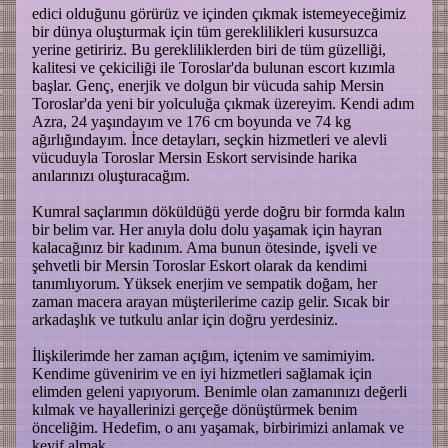
edici olduğunu görürüz ve içinden çıkmak istemeyeceğimiz
bir dünya oluşturmak için tüm gereklilikleri kusursuzca
yerine getiririz. Bu gerekliliklerden biri de tüm güzelliği,
kalitesi ve çekiciliği ile Toroslar'da bulunan escort kızımla
başlar. Genç, enerjik ve dolgun bir vücuda sahip Mersin
Toroslar'da yeni bir yolculuğa çıkmak üzereyim. Kendi adım
Azra, 24 yaşındayım ve 176 cm boyunda ve 74 kg
ağırlığındayım. İnce detayları, seçkin hizmetleri ve alevli
vücuduyla Toroslar Mersin Eskort servisinde harika
anılarınızı oluşturacağım.
Kumral saçlarımın döküldüğü yerde doğru bir formda kalın
bir belim var. Her anıyla dolu dolu yaşamak için hayran
kalacağınız bir kadınım. Ama bunun ötesinde, işveli ve
şehvetli bir Mersin Toroslar Eskort olarak da kendimi
tanımlıyorum. Yüksek enerjim ve sempatik doğam, her
zaman macera arayan müşterilerime cazip gelir. Sıcak bir
arkadaşlık ve tutkulu anlar için doğru yerdesiniz.
İlişkilerimde her zaman açığım, içtenim ve samimiyim.
Kendime güvenirim ve en iyi hizmetleri sağlamak için
elimden geleni yapıyorum. Benimle olan zamanınızı değerli
kılmak ve hayallerinizi gerçeğe dönüştürmek benim
önceliğim. Hedefim, o anı yaşamak, birbirimizi anlamak ve
keyif almak.