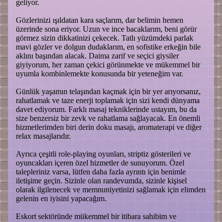
geliyor.
Gözlerinizi ışıldatan kara saçlarım, dar belimin hemen
üzerinde sona eriyor. Uzun ve ince bacaklarım, beni görür
görmez sizin dikkatinizi çekecek. Tatlı yüzümdeki parlak
mavi gözler ve dolgun dudaklarım, en sofistike erkeğin bile
aklını başından alacak. Daima zarif ve seçici giysiler
giyiyorum, her zaman çekici görünmekte ve mükemmel bir
uyumla kombinlemekte konusunda bir yeteneğim var.
Günlük yaşamın telaşından kaçmak için bir yer arıyorsanız,
rahatlamak ve taze enerji toplamak için sizi kendi dünyama
davet ediyorum. Farklı masaj tekniklerinde ustayım, bu da
size benzersiz bir zevk ve rahatlama sağlayacak. En önemli
hizmetlerimden biri derin doku masajı, aromaterapi ve diğer
relax masajlarıdır.
Ayrıca çeşitli role-playing oyunları, striptiz gösterileri ve
oyuncakları içeren özel hizmetler de sunuyorum. Özel
talepleriniz varsa, lütfen daha fazla ayrıntı için benimle
iletişime geçin. Sizinle olan randevumda, sizinle kişisel
olarak ilgilenecek ve memnuniyetinizi sağlamak için elimden
gelenin en iyisini yapacağım.
Eskort sektöründe mükemmel bir itibara sahibim ve