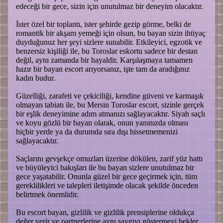
edeceği bir gece, sizin için unutulmaz bir deneyim olacaktır.
İster özel bir toplantı, ister şehirde gezip görme, belki de
romantik bir akşam yemeği için olsun, bu bayan sizin ihtiyaç
duyduğunuz her şeyi sizlere sunabilir. Etkileyici, egzotik ve
benzersiz kişiliği ile, bu Toroslar eskortu sadece bir destan
değil, aynı zamanda bir hayaldir. Karşılaşmaya tamamen
hazır bir bayan escort arıyorsanız, işte tam da aradığınız
kadın budur.
Güzelliği, zarafeti ve çekiciliği, kendine güveni ve karmaşık
olmayan tabiatı ile, bu Mersin Toroslar escort, sizinle gerçek
bir eşlik deneyimine adım atmanızı sağlayacaktır. Siyah saçlı
ve koyu gözlü bir bayan olarak, onun yanınızda olması
hiçbir yerde ya da durumda sıra dışı hissetmemenizi
sağlayacaktır.
Saçlarını gevşekçe omuzları üzerine dökülen, zarif yüz hattı
ve büyüleyici bakışları ile bu bayan sizlere unutulmaz bir
gece yaşatabilir. Onunla güzel bir gece geçirmek için, tüm
gereklilikleri ve talepleri iletişimde olacak şekilde önceden
belirtmek önemlidir.
Bu escort bayan, gizlilik ve gizlilik prensiplerine oldukça
değer verir ve partnerlerine aynı saygıyı göstermeyi bekler.