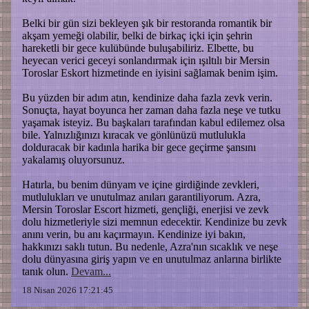
Belki bir gün sizi bekleyen şık bir restoranda romantik bir
akşam yemeği olabilir, belki de birkaç içki için şehrin
hareketli bir gece kulübünde buluşabiliriz. Elbette, bu
heyecan verici geceyi sonlandırmak için ışıltılı bir Mersin
Toroslar Eskort hizmetinde en iyisini sağlamak benim işim.
Bu yüzden bir adım atın, kendinize daha fazla zevk verin.
Sonuçta, hayat boyunca her zaman daha fazla neşe ve tutku
yaşamak isteyiz. Bu başkaları tarafından kabul edilemez olsa
bile. Yalnızlığınızı kıracak ve gönlünüzü mutlulukla
dolduracak bir kadınla harika bir gece geçirme şansını
yakalamış oluyorsunuz.
Hatırla, bu benim dünyam ve içine girdiğinde zevkleri,
mutlulukları ve unutulmaz anıları garantiliyorum. Azra,
Mersin Toroslar Escort hizmeti, gençliği, enerjisi ve zevk
dolu hizmetleriyle sizi memnun edecektir. Kendinize bu zevk
anını verin, bu anı kaçırmayın. Kendinize iyi bakın,
hakkınızı saklı tutun. Bu nedenle, Azra'nın sıcaklık ve neşe
dolu dünyasına giriş yapın ve en unutulmaz anlarına birlikte
tanık olun.
Devam...
18 Nisan 2026 17:21:45