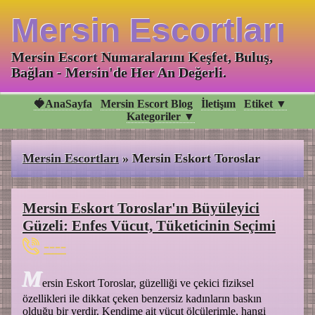
Mersin Escortları
Mersin Escort Numaralarını Keşfet, Buluş,
Bağlan - Mersin'de Her An Değerli.
🍓AnaSayfa
Mersin Escort Blog
İletişım
Etiket ▼
Kategoriler ▼
Mersin Escortları
»
Mersin Eskort Toroslar
Mersin Eskort Toroslar'ın Büyüleyici
Güzeli: Enfes Vücut, Tüketicinin Seçimi
----
M
ersin Eskort Toroslar, güzelliği ve çekici fiziksel
özellikleri ile dikkat çeken benzersiz kadınların baskın
olduğu bir yerdir. Kendime ait vücut ölçülerimle, hangi