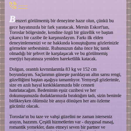
----
B
enzeri görülmemiş bir deneyime hazır olun, çünkü bu
gece hayatınızda bir fark yaratacak. Mersin Eskort'tan,
Toroslar bölgesinde, kendine özgü bir güzellik ve baştan
çıkarıcı bir cazibe ile karşınızdayım. Farkı ilk elden
deneyimlemenizi ve ne hakkında konuştuğumu gözlerinizle
görmekte serbestsiniz. Ruhunuzun daha önce hiç tanık
olmadığı bir şehvet ile karşılaşacak ve bu görülmemiş
enerjiyi hayatınıza yeniden hareketlilik katacak.
Dolgun, orantılı kıvrımlarımla 83 kg ve 152 cm
boyundayım. Saçlarımın güneşte parıldayan altın sarısı rengi,
güzelliğimi baştan aşağıya tamamlıyor. Yemyeşil gözlerimle,
size en azılı hayal kırıklıklarınızda bile cenneti
hatırlatacağım. Bedenimin eşsiz cazibesi ve her
dokunuşunuzda dudaklarınızda bıraktığım tadı, sizin benimle
birlikteyken ölümsüz bir anıya dönüşen her anı özleme
gücünüz olacak.
Toroslar'ın bu taze ve vahşi güzelini ne zaman isterseniz
arayın, hazırım. Çeşitli hizmetlerim var - duygusal masaj,
romantik yemekler, dans etmeyi seven bir partner ve