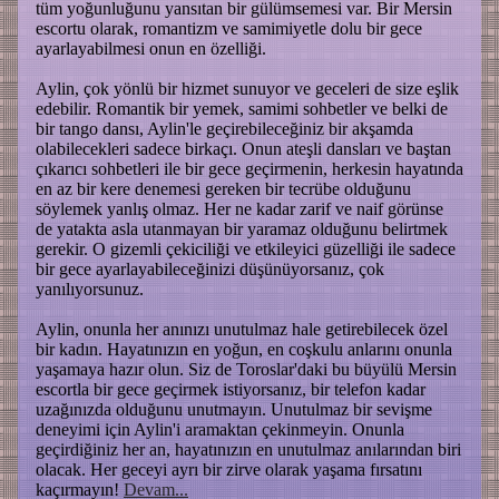
tüm yoğunluğunu yansıtan bir gülümsemesi var. Bir Mersin
escortu olarak, romantizm ve samimiyetle dolu bir gece
ayarlayabilmesi onun en özelliği.
Aylin, çok yönlü bir hizmet sunuyor ve geceleri de size eşlik
edebilir. Romantik bir yemek, samimi sohbetler ve belki de
bir tango dansı, Aylin'le geçirebileceğiniz bir akşamda
olabilecekleri sadece birkaçı. Onun ateşli dansları ve baştan
çıkarıcı sohbetleri ile bir gece geçirmenin, herkesin hayatında
en az bir kere denemesi gereken bir tecrübe olduğunu
söylemek yanlış olmaz. Her ne kadar zarif ve naif görünse
de yatakta asla utanmayan bir yaramaz olduğunu belirtmek
gerekir. O gizemli çekiciliği ve etkileyici güzelliği ile sadece
bir gece ayarlayabileceğinizi düşünüyorsanız, çok
yanılıyorsunuz.
Aylin, onunla her anınızı unutulmaz hale getirebilecek özel
bir kadın. Hayatınızın en yoğun, en coşkulu anlarını onunla
yaşamaya hazır olun. Siz de Toroslar'daki bu büyülü Mersin
escortla bir gece geçirmek istiyorsanız, bir telefon kadar
uzağınızda olduğunu unutmayın. Unutulmaz bir sevişme
deneyimi için Aylin'i aramaktan çekinmeyin. Onunla
geçirdiğiniz her an, hayatınızın en unutulmaz anılarından biri
olacak. Her geceyi ayrı bir zirve olarak yaşama fırsatını
kaçırmayın!
Devam...