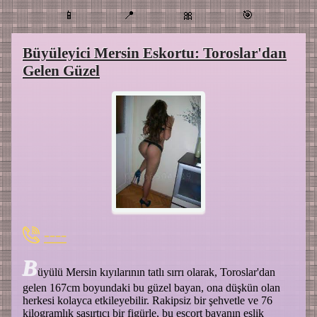
📱
📍
🎀
🎯
Büyüleyici Mersin Eskortu: Toroslar'dan
Gelen Güzel
----
B
üyülü Mersin kıyılarının tatlı sırrı olarak, Toroslar'dan
gelen 167cm boyundaki bu güzel bayan, ona düşkün olan
herkesi kolayca etkileyebilir. Rakipsiz bir şehvetle ve 76
kilogramlık şaşırtıcı bir figürle, bu escort bayanın eşlik