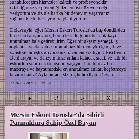
sunabileceğim hizmetler kaliteli ve profesyoneldir.
Gizliliğinize ve güvenliğinize en üst düzeyde değer
veriyorum ve sizinle harika bir deneyim yaşamanızı
sağlamak için her ayrıntıyı planlıyorum.
Dolayısıyla, eğer Mersin Eskort Toroslar'da baş döndürücü
bir escort arıyorsanız, benimle olduğunuz her dakikayı
unutulmaz hale getirebilirim. Eğer bir akşam yemeği, iş
toplantısı ya da sadece unutulmaz bir deneyim için şık ve
sofistike bir eşlik arıyorsanız, o zaman aradığınız kişi benim.
Beni arayın ve deneyiminize anlam katacak sıcak ve tatlı bir
eskordun sihirli dokunuşunu yaşayın. Unutulmaz bir
maceraya ve hayatınızdaki en unutulmaz anıları keşfetmeye
hazır mısınız? Ayla burada sizin için bekliyor.
Devam...
23 Nisan 2026 08:39:32
📱
📍
🎀
🎯
Mersin Eskort Toroslar'da Sihirli
Parmaklara Sahip Özel Bayan