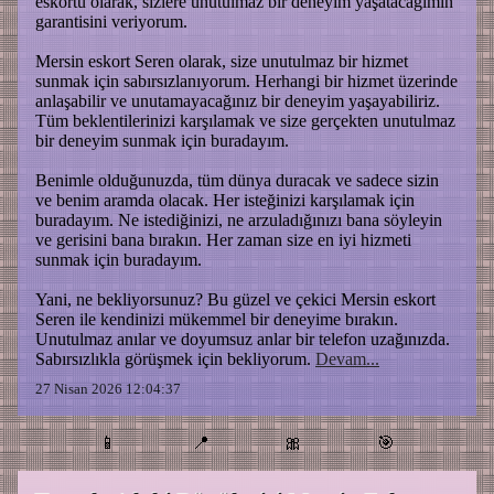
eskortu olarak, sizlere unutulmaz bir deneyim yaşatacağımın
garantisini veriyorum.
Mersin eskort Seren olarak, size unutulmaz bir hizmet
sunmak için sabırsızlanıyorum. Herhangi bir hizmet üzerinde
anlaşabilir ve unutamayacağınız bir deneyim yaşayabiliriz.
Tüm beklentilerinizi karşılamak ve size gerçekten unutulmaz
bir deneyim sunmak için buradayım.
Benimle olduğunuzda, tüm dünya duracak ve sadece sizin
ve benim aramda olacak. Her isteğinizi karşılamak için
buradayım. Ne istediğinizi, ne arzuladığınızı bana söyleyin
ve gerisini bana bırakın. Her zaman size en iyi hizmeti
sunmak için buradayım.
Yani, ne bekliyorsunuz? Bu güzel ve çekici Mersin eskort
Seren ile kendinizi mükemmel bir deneyime bırakın.
Unutulmaz anılar ve doyumsuz anlar bir telefon uzağınızda.
Sabırsızlıkla görüşmek için bekliyorum.
Devam...
27 Nisan 2026 12:04:37
📱
📍
🎀
🎯