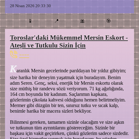
28 Nisan 2026 20:33:30
📱
📍
🎀
🎯
Toroslar'daki Mükemmel Mersin Eskort -
Ateşli ve Tutkulu Sizin İçin
----
K
aranlık Mersin gecelerinde parıldayan bir yıldız gibiyim;
size harika bir deneyim yaşatmak için buradayım. Benim
adım Seren. Genç, seksi, enerjik bir Mersin eskortu olarak
size müthiş bir randevu sözü veriyorum. 71 kg ağırlığında,
164 cm boyunda bir kadınım. Saçlarımın kapkara,
gözlerimin çikolata kahvesi olduğunu hemen belirtmeliyim.
Mermer gibi düzgün bir ten, sınırsız tutku ve sıcak kalp,
benimle harika bir macera sizleri bekliyor.
Bilinmesi gereken, tamamen sizinle olacağım ve size aşkın
ve tutkunun tüm ayrıntılarını göstereceğim. Sizinle bir
başkası için vakit geçirirken, çünkü gözlerim sadece sizdedir.
Size özel hizmetler sunmak için buradayım, bu yüzden