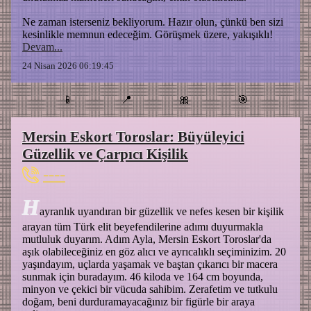
Ne zaman isterseniz bekliyorum. Hazır olun, çünkü ben sizi
kesinlikle memnun edeceğim. Görüşmek üzere, yakışıklı!
Devam...
24 Nisan 2026 06:19:45
📱
📍
🎀
🎯
Mersin Eskort Toroslar: Büyüleyici
Güzellik ve Çarpıcı Kişilik
----
H
ayranlık uyandıran bir güzellik ve nefes kesen bir kişilik
arayan tüm Türk elit beyefendilerine adımı duyurmakla
mutluluk duyarım. Adım Ayla, Mersin Eskort Toroslar'da
aşık olabileceğiniz en göz alıcı ve ayrıcalıklı seçiminizim. 20
yaşındayım, uçlarda yaşamak ve baştan çıkarıcı bir macera
sunmak için buradayım. 46 kiloda ve 164 cm boyunda,
minyon ve çekici bir vücuda sahibim. Zerafetim ve tutkulu
doğam, beni durduramayacağınız bir figürle bir araya