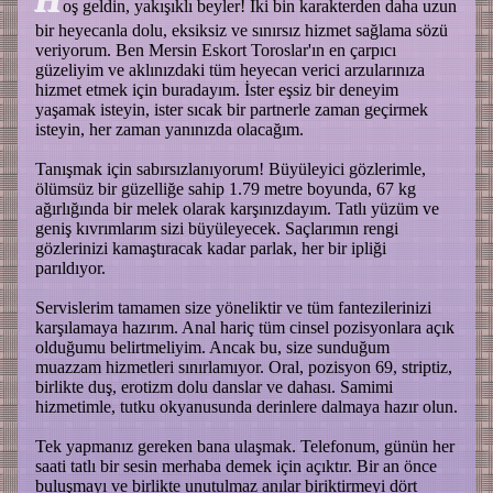
H
oş geldin, yakışıklı beyler! İki bin karakterden daha uzun
bir heyecanla dolu, eksiksiz ve sınırsız hizmet sağlama sözü
veriyorum. Ben Mersin Eskort Toroslar'ın en çarpıcı
güzeliyim ve aklınızdaki tüm heyecan verici arzularınıza
hizmet etmek için buradayım. İster eşsiz bir deneyim
yaşamak isteyin, ister sıcak bir partnerle zaman geçirmek
isteyin, her zaman yanınızda olacağım.
Tanışmak için sabırsızlanıyorum! Büyüleyici gözlerimle,
ölümsüz bir güzelliğe sahip 1.79 metre boyunda, 67 kg
ağırlığında bir melek olarak karşınızdayım. Tatlı yüzüm ve
geniş kıvrımlarım sizi büyüleyecek. Saçlarımın rengi
gözlerinizi kamaştıracak kadar parlak, her bir ipliği
parıldıyor.
Servislerim tamamen size yöneliktir ve tüm fantezilerinizi
karşılamaya hazırım. Anal hariç tüm cinsel pozisyonlara açık
olduğumu belirtmeliyim. Ancak bu, size sunduğum
muazzam hizmetleri sınırlamıyor. Oral, pozisyon 69, striptiz,
birlikte duş, erotizm dolu danslar ve dahası. Samimi
hizmetimle, tutku okyanusunda derinlere dalmaya hazır olun.
Tek yapmanız gereken bana ulaşmak. Telefonum, günün her
saati tatlı bir sesin merhaba demek için açıktır. Bir an önce
buluşmayı ve birlikte unutulmaz anılar biriktirmeyi dört