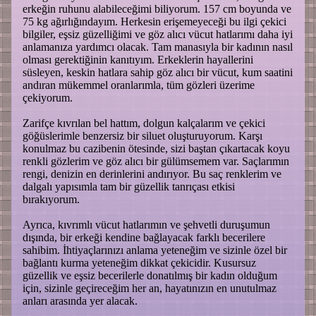
erkeğin ruhunu alabileceğimi biliyorum. 157 cm boyunda ve
75 kg ağırlığındayım. Herkesin erişemeyeceği bu ilgi çekici
bilgiler, eşsiz güzelliğimi ve göz alıcı vücut hatlarımı daha iyi
anlamanıza yardımcı olacak. Tam manasıyla bir kadının nasıl
olması gerektiğinin kanıtıyım. Erkeklerin hayallerini
süsleyen, keskin hatlara sahip göz alıcı bir vücut, kum saatini
andıran mükemmel oranlarımla, tüm gözleri üzerime
çekiyorum.
Zarifçe kıvrılan bel hattım, dolgun kalçalarım ve çekici
göğüslerimle benzersiz bir siluet oluşturuyorum. Karşı
konulmaz bu cazibenin ötesinde, sizi baştan çıkartacak koyu
renkli gözlerim ve göz alıcı bir gülümsemem var. Saçlarımın
rengi, denizin en derinlerini andırıyor. Bu saç renklerim ve
dalgalı yapısımla tam bir güzellik tanrıçası etkisi
bırakıyorum.
Ayrıca, kıvrımlı vücut hatlarımın ve şehvetli duruşumun
dışında, bir erkeği kendine bağlayacak farklı becerilere
sahibim. İhtiyaçlarınızı anlama yeteneğim ve sizinle özel bir
bağlantı kurma yeteneğim dikkat çekicidir. Kusursuz
güzellik ve eşsiz becerilerle donatılmış bir kadın olduğum
için, sizinle geçireceğim her an, hayatınızın en unutulmaz
anları arasında yer alacak.