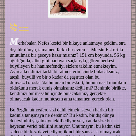
----
M
erhabalar. Nefes kesici bir hikaye anlatmaya geldim, sıra
dışı bir dünya, tamamen farklı bir evren… Mersin Eskort’ta
unutulmaz bir geceye hazır mısınız? 151 cm boyunda, 56 kg
ağırlığında, altın gibi parlayan saçlarıyla, gören herkesi
büyüleyen bir hanımefendiyi sizlere takdim etmekteyim.
Ayrıca kendinizi farklı bir atmosferin içinde bulacaksınız,
ateşli, büyülü ve bir o kadar da şaşırtıcı olan bu
dünya...Toroslar’da bulunan bir eskort, bunun nasıl mümkün
olduğunu merak etmiş olmalısınız değil mi? Benimle birlikte,
kendinizi bir masalın içinde bulacaksınız, gerçekte
olmayacak kadar muhteşem ama tamamen gerçek olan.
Bu özgün atmosfere sizi dahil etmek isteyen harika bir
kadınla tanışmaya ne dersiniz? Bu kadın, bir dış dünya
deneyimini yaşatmayı teklif ediyor ve şu anda size bu
heyecan verici teklifini sunuyor. Unutmayın, bu kadın sizi
sadece bir kez davet ediyor, ikinci bir şans asla olmayacak.