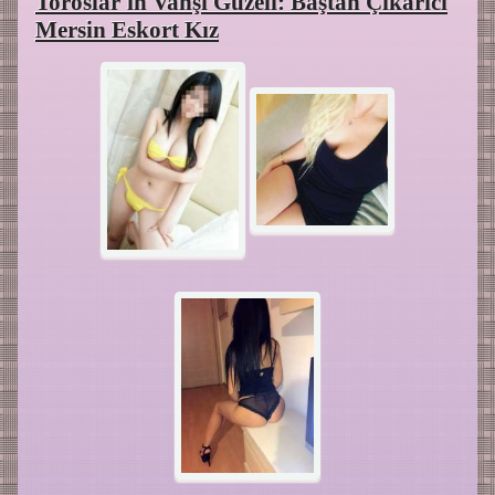
Toroslar'ın Vahşi Güzeli: Baştan Çıkarıcı
Mersin Eskort Kız