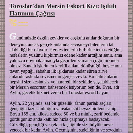
Toroslar'dan Mersin Eskort Kızı: Işıltılı
Hatunun Çağrısı
----
G
ünümüzde özgün zevkler ve coşkulu anılar doğuran bir
deneyim, ancak gerçek anlamda sevişmeyi bilenlerin tat
alabildiği bir olaydır. Herkes tenlerin birbirine temas ettiğini,
nefeslerin yüzünü kıpkırmızı edene kadar arttığını sanır, ama
yalnızca doymak amacıyla geçirilen zamana çoğu farkında
olmaz. Sancılı işlerin en keyifli anlara dönüştüğü, heyecanın
tavan yaptığı, sabahın ilk ışıklarına kadar süren zirve
anlarıdır aslında sevişmenin gerçek zevki. Bu ilahi anların
hepsini size kesintisiz ve hararetli bir şekilde yaşatabilecek
bir Mersin escorttan bahsetmek istiyorum ben de. Evet, adı
Aylin, gecelik hizmet veren bir Toroslar escort bayan.
Aylin, 22 yaşında, saf bir güzellik. Onun parlak saçları,
gençliğin taze canlılığını yansıtan süt beyaz bir tene sahip.
Boyu 155 cm, kilosu sadece 50 ve bu minik, zarif bedende
gördüğünüz anda kalbiniz hızla çarpmaya başlayacak.
Güzelliği, gençliği ve çekici kişiliği ile sizi büyülemeye
yetecek bir kadın Aylin. Geçmişinin, sadeliğinin ve sevginin