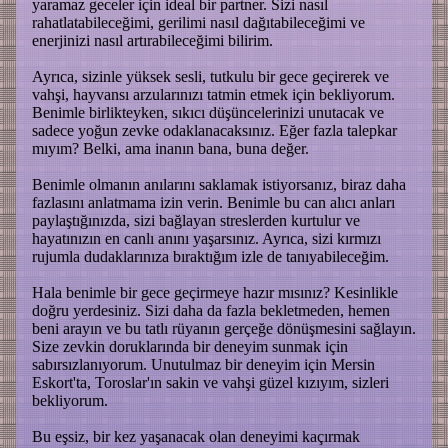
yaramaz geceler için ideal bir partner. Sizi nasıl
rahatlatabileceğimi, gerilimi nasıl dağıtabileceğimi ve
enerjinizi nasıl artırabileceğimi bilirim.
Ayrıca, sizinle yüksek sesli, tutkulu bir gece geçirerek ve
vahşi, hayvansı arzularınızı tatmin etmek için bekliyorum.
Benimle birlikteyken, sıkıcı düşüncelerinizi unutacak ve
sadece yoğun zevke odaklanacaksınız. Eğer fazla talepkar
mıyım? Belki, ama inanın bana, buna değer.
Benimle olmanın anılarını saklamak istiyorsanız, biraz daha
fazlasını anlatmama izin verin. Benimle bu can alıcı anları
paylaştığınızda, sizi bağlayan streslerden kurtulur ve
hayatınızın en canlı anını yaşarsınız. Ayrıca, sizi kırmızı
rujumla dudaklarınıza bıraktığım izle de tanıyabileceğim.
Hala benimle bir gece geçirmeye hazır mısınız? Kesinlikle
doğru yerdesiniz. Sizi daha da fazla bekletmeden, hemen
beni arayın ve bu tatlı rüyanın gerçeğe dönüşmesini sağlayın.
Size zevkin doruklarında bir deneyim sunmak için
sabırsızlanıyorum. Unutulmaz bir deneyim için Mersin
Eskort'ta, Toroslar'ın sakin ve vahşi güzel kızıyım, sizleri
bekliyorum.
Bu eşsiz, bir kez yaşanacak olan deneyimi kaçırmak