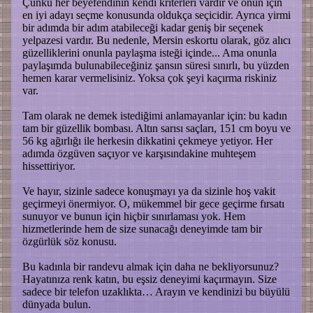
Çünkü her beyefendinin kendi kriterleri vardır ve onun için
en iyi adayı seçme konusunda oldukça seçicidir. Ayrıca yirmi
bir adımda bir adım atabileceği kadar geniş bir seçenek
yelpazesi vardır. Bu nedenle, Mersin eskortu olarak, göz alıcı
güzelliklerini onunla paylaşma isteği içinde... Ama onunla
paylaşımda bulunabileceğiniz şansın süresi sınırlı, bu yüzden
hemen karar vermelisiniz. Yoksa çok şeyi kaçırma riskiniz
var.
Tam olarak ne demek istediğimi anlamayanlar için: bu kadın
tam bir güzellik bombası. Altın sarısı saçları, 151 cm boyu ve
56 kg ağırlığı ile herkesin dikkatini çekmeye yetiyor. Her
adımda özgüven saçıyor ve karşısındakine muhteşem
hissettiriyor.
Ve hayır, sizinle sadece konuşmayı ya da sizinle hoş vakit
geçirmeyi önermiyor. O, mükemmel bir gece geçirme fırsatı
sunuyor ve bunun için hiçbir sınırlaması yok. Hem
hizmetlerinde hem de size sunacağı deneyimde tam bir
özgürlük söz konusu.
Bu kadınla bir randevu almak için daha ne bekliyorsunuz?
Hayatınıza renk katın, bu eşsiz deneyimi kaçırmayın. Size
sadece bir telefon uzaklıkta… Arayın ve kendinizi bu büyülü
dünyada bulun.