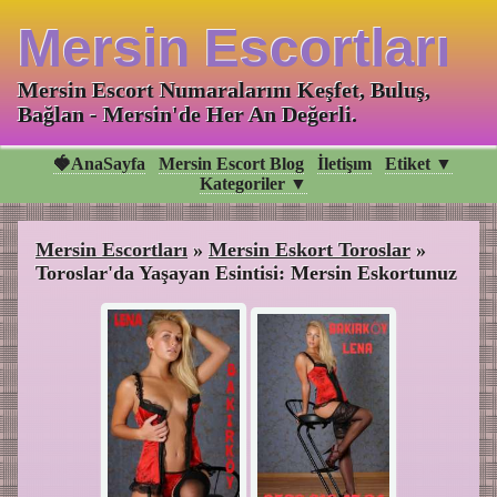
Mersin Escortları
Mersin Escort Numaralarını Keşfet, Buluş,
Bağlan - Mersin'de Her An Değerli.
🍓AnaSayfa
Mersin Escort Blog
İletişım
Etiket ▼
Kategoriler ▼
Mersin Escortları
»
Mersin Eskort Toroslar
»
Toroslar'da Yaşayan Esintisi: Mersin Eskortunuz