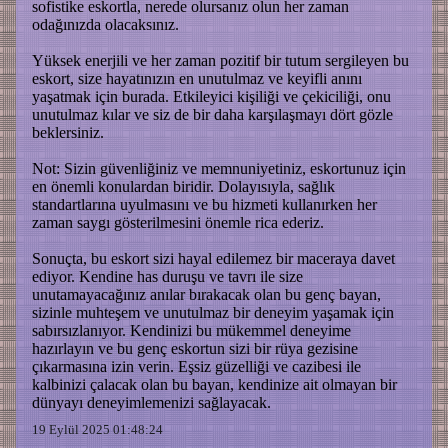
sofistike eskortla, nerede olursanız olun her zaman
odağınızda olacaksınız.
Yüksek enerjili ve her zaman pozitif bir tutum sergileyen bu
eskort, size hayatınızın en unutulmaz ve keyifli anını
yaşatmak için burada. Etkileyici kişiliği ve çekiciliği, onu
unutulmaz kılar ve siz de bir daha karşılaşmayı dört gözle
beklersiniz.
Not: Sizin güvenliğiniz ve memnuniyetiniz, eskortunuz için
en önemli konulardan biridir. Dolayısıyla, sağlık
standartlarına uyulmasını ve bu hizmeti kullanırken her
zaman saygı gösterilmesini önemle rica ederiz.
Sonuçta, bu eskort sizi hayal edilemez bir maceraya davet
ediyor. Kendine has duruşu ve tavrı ile size
unutamayacağınız anılar bırakacak olan bu genç bayan,
sizinle muhteşem ve unutulmaz bir deneyim yaşamak için
sabırsızlanıyor. Kendinizi bu mükemmel deneyime
hazırlayın ve bu genç eskortun sizi bir rüya gezisine
çıkarmasına izin verin. Eşsiz güzelliği ve cazibesi ile
kalbinizi çalacak olan bu bayan, kendinize ait olmayan bir
dünyayı deneyimlemenizi sağlayacak.
19 Eylül 2025 01:48:24