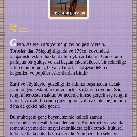
----
G
elin, sizlere Türkiye’nin güzel bölgesi Mersin,
Toroslar’dan 76kg ağırlığında ve 179cm boyundaki
olağanüstü eskort hakkında bir öykü anlatalım. Güneş gibi
parlayan bir gülüşe ve sizi baştan çıkarabilecek bir çekiciliğe
sahip olan bu genç bayan, Toroslar bölgesindeki en
beğenilen ve popüler eskortlardan biridir.
Zarif ve büyüleyici güzelliği ile aklınızı başınızdan alacak
olan bu genç eskort, uzun ve ipeksi saçlarıyla övünür. Saç
rengini herkesten saklar, bu nedenle kimse gerçek saç rengini
bilmez. Ancak, bu onun güzelliğini azaltmaz; aksine, bu onu
daha da çekici hale getirir.
Bu muhteşem genç bayan, sizinle kaliteli zaman
geçirebileceği çeşitli hizmetler sunar. Bu hizmetler arasında
romantik yemekler, sosyal etkinliklere eşlik etmek, kültürel
turlar ve hatta daha fazlası yer alır. Yanınızda bu seksi ve