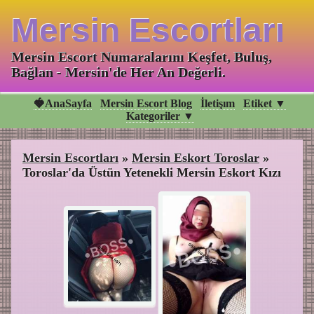
Mersin Escortları
Mersin Escort Numaralarını Keşfet, Buluş,
Bağlan - Mersin'de Her An Değerli.
🍓AnaSayfa
Mersin Escort Blog
İletişım
Etiket ▼
Kategoriler ▼
Mersin Escortları
»
Mersin Eskort Toroslar
»
Toroslar'da Üstün Yetenekli Mersin Eskort Kızı