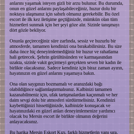
anlarını yaşamak isteyen gizli bir arzu bulunur. Bu durumda,
onun en güzel anlarını paylaşabileceğiniz, huzur dolu bir
noktaya ulaşmanız için sabırlı olmanız gerekebilir. Bu özel
escort ile ilk kez iletişime geçtiğinizde, mümkün olan tüm
hizmetleri sunmak için her şeyi göze alır. Sizinle tanışmayı
dört gözle bekliyor.
Onunla geçireceğiniz süre zarfında, sessiz ve huzurlu bir
atmosferde, tamamen kendinizi ona bırakabilirsiniz. Bu size
daha önce hiç deneyimlemediğiniz bir huzur ve rahatlama
hali getirecek. Şehrin gürültüsünden ve karmaşasından
uzakta, sizinle vakit geçirmeyi gerçekten seven bir kadın ile
birlikte olacaksınız. Sadece kendiniz için biraz zaman ayırın,
hayatınızın en güzel anlarını yaşamaya bakın.
Ona olan saygınızı bozmamalı ve aranızdaki bağı
olabildiğince sağlamlaştırmalısınız. Kalbinizi tamamen
kazanabilmeniz için, ufak tartışmalardan kaçınmalı ve her
daim sevgi dolu bir atmosferi sürdürmelisiniz. Kendinizi
kaybettiğinizi hissettiğinizde, kalbinizle konuşacak ve
hayatınızdaki en güzel anları deneyimlemenize yardımcı
olacak bu Mersin escort ile birlikte olmanın değerini
anlayacaksınız.
Bu harika Mersin Eskort Kızı, farklı hizmetlerin yanı sıra,