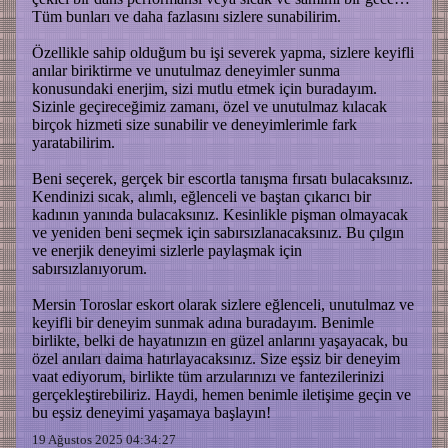
Tüm bunları ve daha fazlasını sizlere sunabilirim.
Özellikle sahip olduğum bu işi severek yapma, sizlere keyifli
anılar biriktirme ve unutulmaz deneyimler sunma
konusundaki enerjim, sizi mutlu etmek için buradayım.
Sizinle geçireceğimiz zamanı, özel ve unutulmaz kılacak
birçok hizmeti size sunabilir ve deneyimlerimle fark
yaratabilirim.
Beni seçerek, gerçek bir escortla tanışma fırsatı bulacaksınız.
Kendinizi sıcak, alımlı, eğlenceli ve baştan çıkarıcı bir
kadının yanında bulacaksınız. Kesinlikle pişman olmayacak
ve yeniden beni seçmek için sabırsızlanacaksınız. Bu çılgın
ve enerjik deneyimi sizlerle paylaşmak için
sabırsızlanıyorum.
Mersin Toroslar eskort olarak sizlere eğlenceli, unutulmaz ve
keyifli bir deneyim sunmak adına buradayım. Benimle
birlikte, belki de hayatınızın en güzel anlarını yaşayacak, bu
özel anıları daima hatırlayacaksınız. Size eşsiz bir deneyim
vaat ediyorum, birlikte tüm arzularınızı ve fantezilerinizi
gerçekleştirebiliriz. Haydi, hemen benimle iletişime geçin ve
bu eşsiz deneyimi yaşamaya başlayın!
19 Ağustos 2025 04:34:27