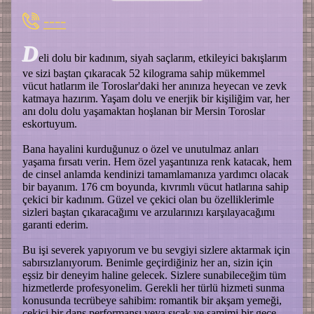
----
D
eli dolu bir kadınım, siyah saçlarım, etkileyici bakışlarım
ve sizi baştan çıkaracak 52 kilograma sahip mükemmel
vücut hatlarım ile Toroslar'daki her anınıza heyecan ve zevk
katmaya hazırım. Yaşam dolu ve enerjik bir kişiliğim var, her
anı dolu dolu yaşamaktan hoşlanan bir Mersin Toroslar
eskortuyum.
Bana hayalini kurduğunuz o özel ve unutulmaz anları
yaşama fırsatı verin. Hem özel yaşantınıza renk katacak, hem
de cinsel anlamda kendinizi tamamlamanıza yardımcı olacak
bir bayanım. 176 cm boyunda, kıvrımlı vücut hatlarına sahip
çekici bir kadınım. Güzel ve çekici olan bu özelliklerimle
sizleri baştan çıkaracağımı ve arzularınızı karşılayacağımı
garanti ederim.
Bu işi severek yapıyorum ve bu sevgiyi sizlere aktarmak için
sabırsızlanıyorum. Benimle geçirdiğiniz her an, sizin için
eşsiz bir deneyim haline gelecek. Sizlere sunabileceğim tüm
hizmetlerde profesyonelim. Gerekli her türlü hizmeti sunma
konusunda tecrübeye sahibim: romantik bir akşam yemeği,
çekici bir dans performansı veya sıcak ve samimi bir gece…