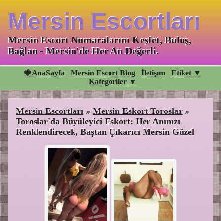
Mersin Escortları
Mersin Escort Numaralarını Keşfet, Buluş,
Bağlan - Mersin'de Her An Değerli.
🍓AnaSayfa
Mersin Escort Blog
İletişım
Etiket ▼
Kategoriler ▼
Mersin Escortları
»
Mersin Eskort Toroslar
»
Toroslar'da Büyüleyici Eskort: Her Anınızı
Renklendirecek, Baştan Çıkarıcı Mersin Güzel