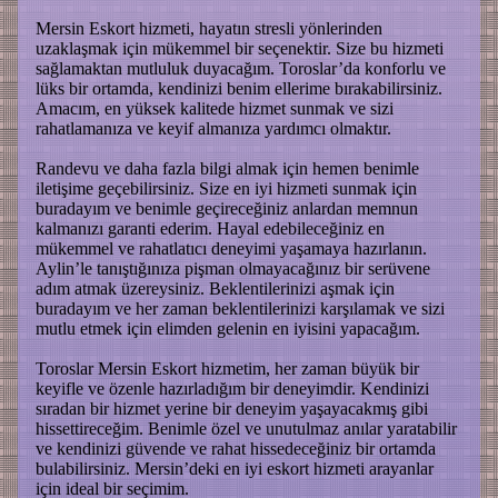
Mersin Eskort hizmeti, hayatın stresli yönlerinden
uzaklaşmak için mükemmel bir seçenektir. Size bu hizmeti
sağlamaktan mutluluk duyacağım. Toroslar’da konforlu ve
lüks bir ortamda, kendinizi benim ellerime bırakabilirsiniz.
Amacım, en yüksek kalitede hizmet sunmak ve sizi
rahatlamanıza ve keyif almanıza yardımcı olmaktır.
Randevu ve daha fazla bilgi almak için hemen benimle
iletişime geçebilirsiniz. Size en iyi hizmeti sunmak için
buradayım ve benimle geçireceğiniz anlardan memnun
kalmanızı garanti ederim. Hayal edebileceğiniz en
mükemmel ve rahatlatıcı deneyimi yaşamaya hazırlanın.
Aylin’le tanıştığınıza pişman olmayacağınız bir serüvene
adım atmak üzereysiniz. Beklentilerinizi aşmak için
buradayım ve her zaman beklentilerinizi karşılamak ve sizi
mutlu etmek için elimden gelenin en iyisini yapacağım.
Toroslar Mersin Eskort hizmetim, her zaman büyük bir
keyifle ve özenle hazırladığım bir deneyimdir. Kendinizi
sıradan bir hizmet yerine bir deneyim yaşayacakmış gibi
hissettireceğim. Benimle özel ve unutulmaz anılar yaratabilir
ve kendinizi güvende ve rahat hissedeceğiniz bir ortamda
bulabilirsiniz. Mersin’deki en iyi eskort hizmeti arayanlar
için ideal bir seçimim.