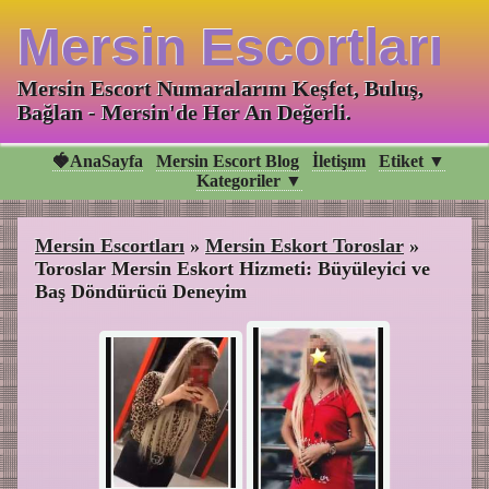
Mersin Escortları
Mersin Escort Numaralarını Keşfet, Buluş,
Bağlan - Mersin'de Her An Değerli.
🍓AnaSayfa
Mersin Escort Blog
İletişım
Etiket ▼
Kategoriler ▼
Mersin Escortları
»
Mersin Eskort Toroslar
»
Toroslar Mersin Eskort Hizmeti: Büyüleyici ve
Baş Döndürücü Deneyim