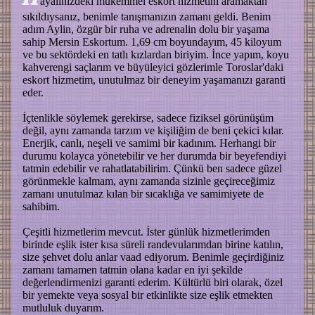
ayalinizdeki mükemmel eskort hizmetini aramaktan
sıkıldıysanız, benimle tanışmanızın zamanı geldi. Benim
adım Aylin, özgür bir ruha ve adrenalin dolu bir yaşama
sahip Mersin Eskortum. 1,69 cm boyundayım, 45 kiloyum
ve bu sektördeki en tatlı kızlardan biriyim. İnce yapım, koyu
kahverengi saçlarım ve büyüleyici gözlerimle Toroslar'daki
eskort hizmetim, unutulmaz bir deneyim yaşamanızı garanti
eder.
İçtenlikle söylemek gerekirse, sadece fiziksel görünüşüm
değil, aynı zamanda tarzım ve kişiliğim de beni çekici kılar.
Enerjik, canlı, neşeli ve samimi bir kadınım. Herhangi bir
durumu kolayca yönetebilir ve her durumda bir beyefendiyi
tatmin edebilir ve rahatlatabilirim. Çünkü ben sadece güzel
görünmekle kalmam, aynı zamanda sizinle geçireceğimiz
zamanı unutulmaz kılan bir sıcaklığa ve samimiyete de
sahibim.
Çeşitli hizmetlerim mevcut. İster günlük hizmetlerimden
birinde eşlik ister kısa süreli randevularımdan birine katılın,
size şehvet dolu anlar vaad ediyorum. Benimle geçirdiğiniz
zamanı tamamen tatmin olana kadar en iyi şekilde
değerlendirmenizi garanti ederim. Kültürlü biri olarak, özel
bir yemekte veya sosyal bir etkinlikte size eşlik etmekten
mutluluk duyarım.