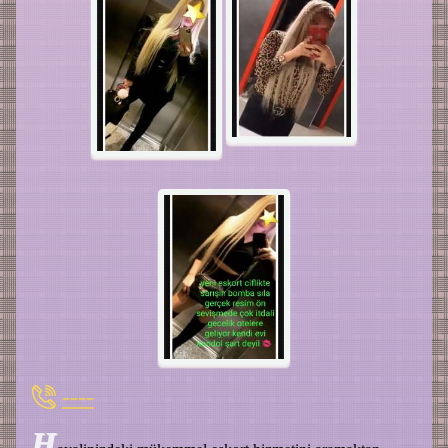
----
H