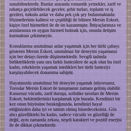
sunabilmektedir. Bunlar arasında romantik yemekler, zarif ve
rahatça geçirilebilecek geceler, şehir turları, toplantı ve iş
gezileri, tutkulu anlar ve daha pek çok şey bulunmaktadır.
Hizmetlerinin kalitesi ve çeşitliliği ile bilinen Mersin Eskort,
kişiye özel hizmetleri ile de ün kazanmıştır. İhtiyaçlarınıza ve
arzularınıza en uygun hizmeti bulmak için, onunla iletişim
kurmaktan çekinmeyin.
Konuklarına unutulmaz anlar yaşatmak için her türlü çabayı
gösteren Mersin Eskort, unutulmaz bir deneyim yaşamanız
için her detayı özenle düşünmektedir. Sevgili tadında
birlikteliklerin yanı sıra farklı fantezilere de açık olan bu özel
kadın, erkeklerin yaşamak istedikleri her türlü fanteziyi
karşılayabilecek donanıma sahiptir.
Hayatınızda unutulmaz bir deneyim yaşamak istiyorsanız,
Toroslar Mersin Eskort ile tanışmanın zamanı gelmiş olabilir.
Kusursuz vücudu, zarif duruşu, sofistike tavırları ile Mersin
Eskort, beklentilerinizi karşılamak için burada. Kendinizi bir
kez onun büyüsüne bıraktığınızda, kendinizi hayal
ettiğinizden daha iyi ve tatmin olmuş hissedeceksiniz. Göz
alıcı güzellikteki bu kadın, sadece vücudu ve güzelliği ile
değil, aynı zamanda zekası, neşeli karakteri ve pozitif enerjisi
ile de dikkat çekmektedir.