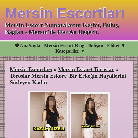
Mersin Escortları
Mersin Escort Numaralarını Keşfet, Buluş,
Bağlan - Mersin'de Her An Değerli.
🍓AnaSayfa
Mersin Escort Blog
İletişım
Etiket ▼
Kategoriler ▼
Mersin Escortları
»
Mersin Eskort Toroslar
»
Toroslar Mersin Eskort: Bir Erkeğin Hayallerini
Süsleyen Kadın