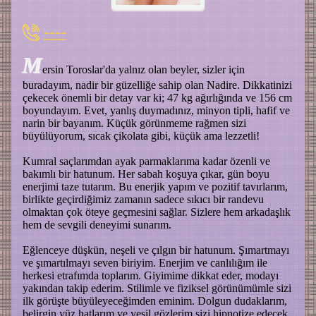
----
M
ersin Toroslar'da yalnız olan beyler, sizler için
buradayım, nadir bir güzelliğe sahip olan Nadire. Dikkatinizi
çekecek önemli bir detay var ki; 47 kg ağırlığında ve 156 cm
boyundayım. Evet, yanlış duymadınız, minyon tipli, hafif ve
narin bir bayanım. Küçük görünmeme rağmen sizi
büyülüyorum, sıcak çikolata gibi, küçük ama lezzetli!
Kumral saçlarımdan ayak parmaklarıma kadar özenli ve
bakımlı bir hatunum. Her sabah koşuya çıkar, gün boyu
enerjimi taze tutarım. Bu enerjik yapım ve pozitif tavırlarım,
birlikte geçirdiğimiz zamanın sadece sıkıcı bir randevu
olmaktan çok öteye geçmesini sağlar. Sizlere hem arkadaşlık
hem de sevgili deneyimi sunarım.
Eğlenceye düşkün, neşeli ve çılgın bir hatunum. Şımartmayı
ve şımartılmayı seven biriyim. Enerjim ve canlılığım ile
herkesi etrafımda toplarım. Giyimime dikkat eder, modayı
yakından takip ederim. Stilimle ve fiziksel görünümümle sizi
ilk görüşte büyüleyeceğimden eminim. Dolgun dudaklarım,
belirgin yüz hatlarım ve yeşil gözlerim sizi hipnotize edecek.