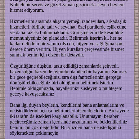
Kaliteli bir servis ve güzel zaman geçirmek isteyen beylere
hizmet ediyorum.
Hizmetlerim arasında akşam yemeği randevuları, arkadaşlık
hizmetleri, birlikte tatil ve seyahat, özel partilerde eşlik etme
ve daha fazlası bulunmaktadır. Görüşmelerimde kesinlikle
memnuniyetiniz ön plandadır. Belirtmek isterim ki, her ne
kadar deli dolu bir yapım olsa da, hijyen ve sağlığıma son
derece önem veririm. Hijyen kuralları çerçevesinde hizmet
sunmak benim için elzem bir detaydır.
Özgürlüğüne düşkün, arzu edildiği zamanlarda şehvetli,
bazen çılgın bazen de uyumlu olabilen bir bayanım. Sınırsız
bir gece geçirebileceğiniz, sıra dışı fantezilerinizi gerçeğe
dönüştürebileceğiniz biri olduğumu belirtmek isterim.
Benimle olduğunuzda, hayallerinizi süsleyen o muhteşem
geceye kavuşacaksınız.
Bana ilgi duyan beylerin, kendilerini bana anlatmalarını ve
ne istediklerini açıkça belirtmelerini tercih ederim. Bu sayede
iki tarafın da istekleri karşılanabilir. Unutmayın, beraber
geçireceğimiz zaman içerisinde arzularınız ve beklentileriniz
benim için çok değerlidir. Bu yüzden bana ne istediğinizi
söylemekten çekinmeyin.