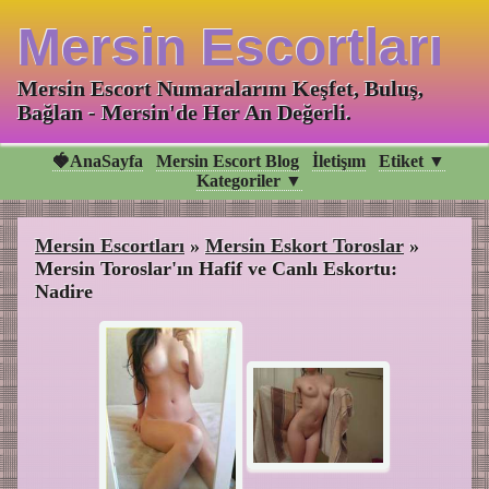
Mersin Escortları
Mersin Escort Numaralarını Keşfet, Buluş,
Bağlan - Mersin'de Her An Değerli.
🍓AnaSayfa
Mersin Escort Blog
İletişım
Etiket ▼
Kategoriler ▼
Mersin Escortları
»
Mersin Eskort Toroslar
»
Mersin Toroslar'ın Hafif ve Canlı Eskortu:
Nadire