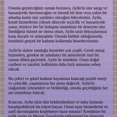
Onunla geçireceğiniz zaman boyunca, Aylin'in size saygı ve
hassasiyetle davranacağını ve önemli bir dost veya yakın bir
arkadaş kadar size yardımcı olacağını bileceksiniz. Aylin,
kendi hizmetlerini yüksek düzeyde seçicilik ve hassasiyetle
sunar, böylece her bir buluşma unutulmaz bir deneyim olur.
İstediğiniz hizmet ne olursa olsun, Aylin sizin ihtiyaçlarınıza
karşı duyarlı ve anlayışlıdır. Onunla birlikte olduğunuzda,
kendinizi gerçek bir kadının kollarında hissedeceksiniz.
Aylin'in sizlere sunduğu hizmetler çok çeşitli. Gerek masaj
hizmetleri, gerekse de rahatlatıcı bir atmosferde özel bir
zaman dilimi geçirmek, Aylin ile mümkün. Onun doğal
cazibesi ve zarafeti, kalbinizin daha hızlı atmasına sebep
olacak.
Bu çekici ve güzel kadının hayatınıza katacağı pozitif enerji
ve çekicilik, yaşamınızın her anına değecek. Aylin'in
olağanüstü yetenekleri ve birlikteliği, onunla geçirdiğiniz her
anı unutulmaz kılacak.
Kısacası, Aylin sizin tüm beklentilerinizi ve daha fazlasını
karşılayabilecek bir eskort bayan. Onun eşsiz hizmetlerini ve
zarif davranışlarını keşfetmeye hazır mısınız? Kendinize bir
iyilik yapın ve Mersin Toroslar'da mükemmel bir deneyim