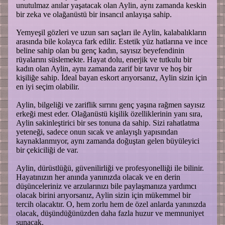
unutulmaz anılar yaşatacak olan Aylin, aynı zamanda keskin
bir zeka ve olağanüstü bir insancıl anlayışa sahip.
Yemyeşil gözleri ve uzun sarı saçları ile Aylin, kalabalıkların
arasında bile kolayca fark edilir. Estetik yüz hatlarına ve ince
beline sahip olan bu genç kadın, sayısız beyefendinin
rüyalarını süslemekte. Hayat dolu, enerjik ve tutkulu bir
kadın olan Aylin, aynı zamanda zarif bir tavır ve hoş bir
kişiliğe sahip. İdeal bayan eskort arıyorsanız, Aylin sizin için
en iyi seçim olabilir.
Aylin, bilgeliği ve zariflik sırrını genç yaşına rağmen sayısız
erkeği mest eder. Olağanüstü kişilik özelliklerinin yanı sıra,
Aylin sakinleştirici bir ses tonuna da sahip. Sizi rahatlatma
yeteneği, sadece onun sıcak ve anlayışlı yapısından
kaynaklanmıyor, aynı zamanda doğuştan gelen büyüleyici
bir çekiciliği de var.
Aylin, dürüstlüğü, güvenilirliği ve profesyonelliği ile bilinir.
Hayatınızın her anında yanınızda olacak ve en derin
düşünceleriniz ve arzularınızı bile paylaşmanıza yardımcı
olacak birini arıyorsanız, Aylin sizin için mükemmel bir
tercih olacaktır. O, hem zorlu hem de özel anlarda yanınızda
olacak, düşündüğünüzden daha fazla huzur ve memnuniyet
sunacak.