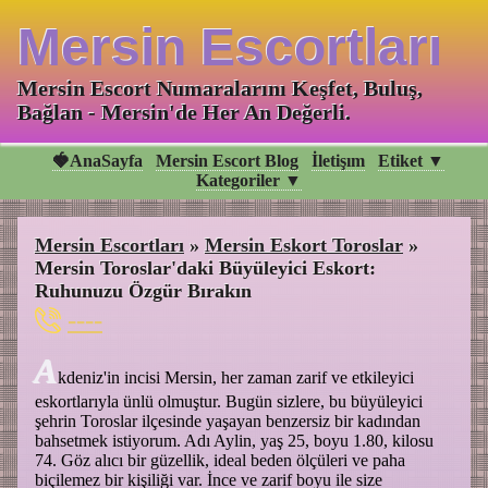
Mersin Escortları
Mersin Escort Numaralarını Keşfet, Buluş,
Bağlan - Mersin'de Her An Değerli.
🍓AnaSayfa
Mersin Escort Blog
İletişım
Etiket ▼
Kategoriler ▼
Mersin Escortları
»
Mersin Eskort Toroslar
»
Mersin Toroslar'daki Büyüleyici Eskort:
Ruhunuzu Özgür Bırakın
----
A
kdeniz'in incisi Mersin, her zaman zarif ve etkileyici
eskortlarıyla ünlü olmuştur. Bugün sizlere, bu büyüleyici
şehrin Toroslar ilçesinde yaşayan benzersiz bir kadından
bahsetmek istiyorum. Adı Aylin, yaş 25, boyu 1.80, kilosu
74. Göz alıcı bir güzellik, ideal beden ölçüleri ve paha
biçilemez bir kişiliği var. İnce ve zarif boyu ile size