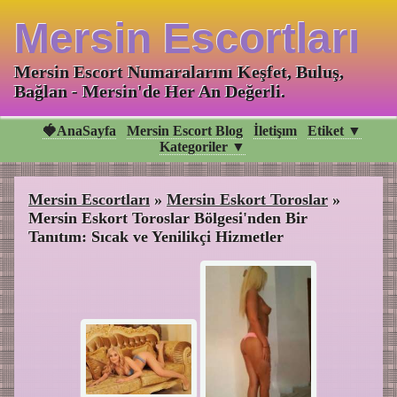
Mersin Escortları
Mersin Escort Numaralarını Keşfet, Buluş,
Bağlan - Mersin'de Her An Değerli.
🍓AnaSayfa
Mersin Escort Blog
İletişım
Etiket ▼
Kategoriler ▼
Mersin Escortları
»
Mersin Eskort Toroslar
»
Mersin Eskort Toroslar Bölgesi'nden Bir
Tanıtım: Sıcak ve Yenilikçi Hizmetler