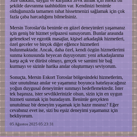
Size dikkatli, saygılı ve karşılıklı zevk almak için istekli bir
şekilde davranma taahhüdüm var. Kendinizi benimle
olduğunuzda tamamen rahat hissetmenizi sağlamak için çok
fazla çaba harcadığımı bilmelisiniz.
Mersin Toroslar'da benimle en güzel deneyimleri yaşamanız
için geniş bir hizmet yelpazesi sunuyorum. Bunlar arasında
geleneksel ve egzotik masajlar, kişisel arkadaşlık hizmetleri,
özel geceler ve birçok diğer eğlence hizmetleri
bulunmaktadır. Ancak, daha özel, kendi özgün hizmetlerimi
sunma konusunda heyecan duyuyorum: yeni arkadaşlarıma
karşı açık ve dürüst olmayı, gerçek ve samimi bir bağ
kurmayı ve sizinle harika anılar oluşturmayı seviyorum.
Sonuçta, Mersin Eskort Toroslar bölgesindeki hizmetlerim,
size unutulmaz anılar ve yaşamınız boyunca hatırlayacağınız
yoğun duygusal deneyimler sunmayı hedeflemektedir. İster
tek başınıza, ister sevdiklerinizle olsun, sizin için en uygun
hizmeti sunmak için buradayım. Benimle gerçekten
unutulmaz bir deneyim yaşamak için hazır mısınız? Eğer
cevabınız evet ise, sizi bu eşsiz deneyimi yaşamanız için
bekliyorum.
05 Ağustos 2025 05:23:31