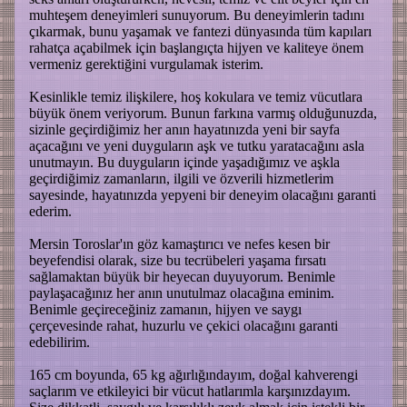
muhteşem deneyimleri sunuyorum. Bu deneyimlerin tadını
çıkarmak, bunu yaşamak ve fantezi dünyasında tüm kapıları
rahatça açabilmek için başlangıçta hijyen ve kaliteye önem
vermeniz gerektiğini vurgulamak isterim.
Kesinlikle temiz ilişkilere, hoş kokulara ve temiz vücutlara
büyük önem veriyorum. Bunun farkına varmış olduğunuzda,
sizinle geçirdiğimiz her anın hayatınızda yeni bir sayfa
açacağını ve yeni duyguların aşk ve tutku yaratacağını asla
unutmayın. Bu duyguların içinde yaşadığımız ve aşkla
geçirdiğimiz zamanların, ilgili ve özverili hizmetlerim
sayesinde, hayatınızda yepyeni bir deneyim olacağını garanti
ederim.
Mersin Toroslar'ın göz kamaştırıcı ve nefes kesen bir
beyefendisi olarak, size bu tecrübeleri yaşama fırsatı
sağlamaktan büyük bir heyecan duyuyorum. Benimle
paylaşacağınız her anın unutulmaz olacağına eminim.
Benimle geçireceğiniz zamanın, hijyen ve saygı
çerçevesinde rahat, huzurlu ve çekici olacağını garanti
edebilirim.
165 cm boyunda, 65 kg ağırlığındayım, doğal kahverengi
saçlarım ve etkileyici bir vücut hatlarımla karşınızdayım.