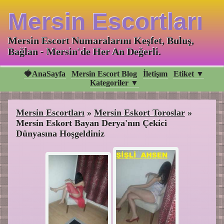
Mersin Escortları
Mersin Escort Numaralarını Keşfet, Buluş,
Bağlan - Mersin'de Her An Değerli.
🍓AnaSayfa
Mersin Escort Blog
İletişım
Etiket ▼
Kategoriler ▼
Mersin Escortları
»
Mersin Eskort Toroslar
»
Mersin Eskort Bayan Derya'nın Çekici
Dünyasına Hoşgeldiniz