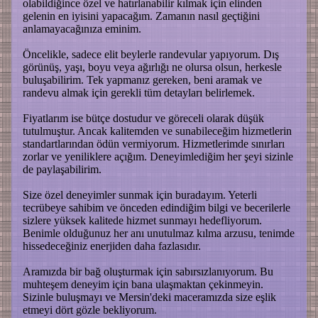
olabildiğince özel ve hatırlanabilir kılmak için elinden
gelenin en iyisini yapacağım. Zamanın nasıl geçtiğini
anlamayacağınıza eminim.
Öncelikle, sadece elit beylerle randevular yapıyorum. Dış
görünüş, yaşı, boyu veya ağırlığı ne olursa olsun, herkesle
buluşabilirim. Tek yapmanız gereken, beni aramak ve
randevu almak için gerekli tüm detayları belirlemek.
Fiyatlarım ise bütçe dostudur ve göreceli olarak düşük
tutulmuştur. Ancak kalitemden ve sunabileceğim hizmetlerin
standartlarından ödün vermiyorum. Hizmetlerimde sınırları
zorlar ve yeniliklere açığım. Deneyimlediğim her şeyi sizinle
de paylaşabilirim.
Size özel deneyimler sunmak için buradayım. Yeterli
tecrübeye sahibim ve önceden edindiğim bilgi ve becerilerle
sizlere yüksek kalitede hizmet sunmayı hedefliyorum.
Benimle olduğunuz her anı unutulmaz kılma arzusu, tenimde
hissedeceğiniz enerjiden daha fazlasıdır.
Aramızda bir bağ oluşturmak için sabırsızlanıyorum. Bu
muhteşem deneyim için bana ulaşmaktan çekinmeyin.
Sizinle buluşmayı ve Mersin'deki maceramızda size eşlik
etmeyi dört gözle bekliyorum.