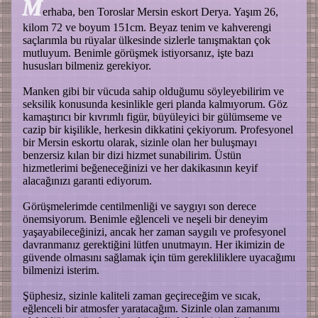
M
erhaba, ben Toroslar Mersin eskort Derya. Yaşım 26,
kilom 72 ve boyum 151cm. Beyaz tenim ve kahverengi
saçlarımla bu rüyalar ülkesinde sizlerle tanışmaktan çok
mutluyum. Benimle görüşmek istiyorsanız, işte bazı
hususları bilmeniz gerekiyor.
Manken gibi bir vücuda sahip olduğumu söyleyebilirim ve
seksilik konusunda kesinlikle geri planda kalmıyorum. Göz
kamaştırıcı bir kıvrımlı figür, büyüleyici bir gülümseme ve
cazip bir kişilikle, herkesin dikkatini çekiyorum. Profesyonel
bir Mersin eskortu olarak, sizinle olan her buluşmayı
benzersiz kılan bir dizi hizmet sunabilirim. Üstün
hizmetlerimi beğeneceğinizi ve her dakikasının keyif
alacağınızı garanti ediyorum.
Görüşmelerimde centilmenliği ve saygıyı son derece
önemsiyorum. Benimle eğlenceli ve neşeli bir deneyim
yaşayabileceğinizi, ancak her zaman saygılı ve profesyonel
davranmanız gerektiğini lütfen unutmayın. Her ikimizin de
güvende olmasını sağlamak için tüm gerekliliklere uyacağımı
bilmenizi isterim.
Şüphesiz, sizinle kaliteli zaman geçireceğim ve sıcak,
eğlenceli bir atmosfer yaratacağım. Sizinle olan zamanımı