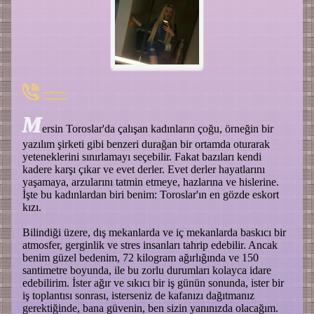
----
M
ersin Toroslar'da çalışan kadınların çoğu, örneğin bir
yazılım şirketi gibi benzeri durağan bir ortamda oturarak
yeteneklerini sınırlamayı seçebilir. Fakat bazıları kendi
kadere karşı çıkar ve evet derler. Evet derler hayatlarını
yaşamaya, arzularını tatmin etmeye, hazlarına ve hislerine.
İşte bu kadınlardan biri benim: Toroslar'ın en gözde eskort
kızı.
Bilindiği üzere, dış mekanlarda ve iç mekanlarda baskıcı bir
atmosfer, gerginlik ve stres insanları tahrip edebilir. Ancak
benim güzel bedenim, 72 kilogram ağırlığında ve 150
santimetre boyunda, ile bu zorlu durumları kolayca idare
edebilirim. İster ağır ve sıkıcı bir iş günün sonunda, ister bir
iş toplantısı sonrası, isterseniz de kafanızı dağıtmanız
gerektiğinde, bana güvenin, ben sizin yanınızda olacağım.