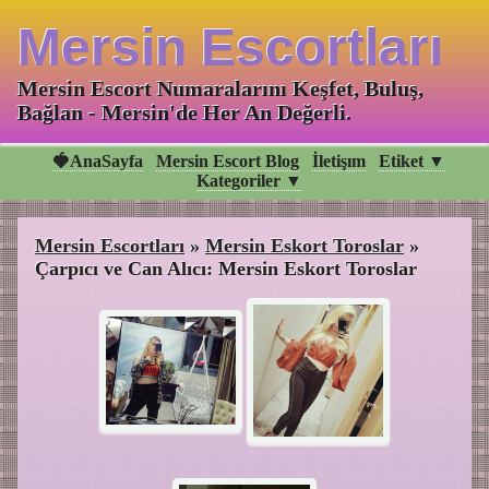
Mersin Escortları
Mersin Escort Numaralarını Keşfet, Buluş,
Bağlan - Mersin'de Her An Değerli.
🍓AnaSayfa
Mersin Escort Blog
İletişım
Etiket ▼
Kategoriler ▼
Mersin Escortları
»
Mersin Eskort Toroslar
»
Çarpıcı ve Can Alıcı: Mersin Eskort Toroslar