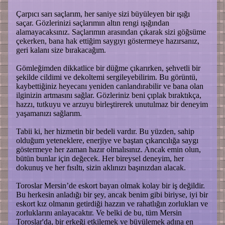
Çarpıcı sarı saçlarım, her saniye sizi büyüleyen bir ışığı
saçar. Gözlerinizi saçlarımın altın rengi ışığından
alamayacaksınız. Saçlarımın arasından çıkarak sizi göğsüme
çekerken, bana hak ettiğim saygıyı göstermeye hazırsanız,
geri kalanı size bırakacağım.
Gömleğimden dikkatlice bir düğme çıkarırken, şehvetli bir
şekilde cildimi ve dekoltemi sergileyebilirim. Bu görüntü,
kaybettiğiniz heyecanı yeniden canlandırabilir ve bana olan
ilginizin artmasını sağlar. Gözleriniz beni çıplak bıraktıkça,
hazzı, tutkuyu ve arzuyu birleştirerek unutulmaz bir deneyim
yaşamanızı sağlarım.
Tabii ki, her hizmetin bir bedeli vardır. Bu yüzden, sahip
olduğum yeteneklere, enerjiye ve baştan çıkarıcılığa saygı
göstermeye her zaman hazır olmalısınız. Ancak emin olun,
bütün bunlar için değecek. Her bireysel deneyim, her
dokunuş ve her fısıltı, sizin aklınızı başınızdan alacak.
Toroslar Mersin’de eskort bayan olmak kolay bir iş değildir.
Bu herkesin anladığı bir şey, ancak benim gibi biriyse, iyi bir
eskort kız olmanın getirdiği hazzın ve rahatlığın zorlukları ve
zorluklarını anlayacaktır. Ve belki de bu, tüm Mersin
Toroslar'da, bir erkeği etkilemek ve büyülemek adına en