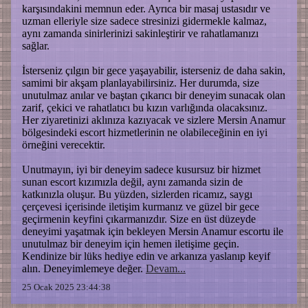
karşısındakini memnun eder. Ayrıca bir masaj ustasıdır ve
uzman elleriyle size sadece stresinizi gidermekle kalmaz,
aynı zamanda sinirlerinizi sakinleştirir ve rahatlamanızı
sağlar.
İsterseniz çılgın bir gece yaşayabilir, isterseniz de daha sakin,
samimi bir akşam planlayabilirsiniz. Her durumda, size
unutulmaz anılar ve baştan çıkarıcı bir deneyim sunacak olan
zarif, çekici ve rahatlatıcı bu kızın varlığında olacaksınız.
Her ziyaretinizi aklınıza kazıyacak ve sizlere Mersin Anamur
bölgesindeki escort hizmetlerinin ne olabileceğinin en iyi
örneğini verecektir.
Unutmayın, iyi bir deneyim sadece kusursuz bir hizmet
sunan escort kızımızla değil, aynı zamanda sizin de
katkınızla oluşur. Bu yüzden, sizlerden ricamız, saygı
çerçevesi içerisinde iletişim kurmanız ve güzel bir gece
geçirmenin keyfini çıkarmanızdır. Size en üst düzeyde
deneyimi yaşatmak için bekleyen Mersin Anamur escortu ile
unutulmaz bir deneyim için hemen iletişime geçin.
Kendinize bir lüks hediye edin ve arkanıza yaslanıp keyif
alın. Deneyimlemeye değer.
Devam...
25 Ocak 2025 23:44:38