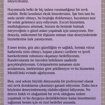
isteyeceksiniz.
Hayatınızda belki de hiç tadına varamadığınız bir zevk
olabilir. Belki kendinizi eksik hissedersiniz. İşte ben tam bu
anda sizinle olmayı, bu boşluğu doldurmayı, hayatınıza taze
bir soluk getirmeyi arzu ediyorum. Escort hizmetimi,
mutluluğunuzu artırmak, huzuru da benimle bulmak
isteyeceğiniz o güzel anları yaşatmak için sunuyorum. Her
detayda, mükemmel bir ilişkinin mimarı olan deneyimlerimle
hizmetlerime fark yaratıyorum.
Esmer tenim, göz alıcı güzelliğim ve sağlıklı, formda vücut
hatlarımla sizin olmayı, baştan çıkarıcı cazibem ve işveli
hareketlerimle ruhunuzu okşamayı hedefliyorum.
Randevularımı ise önceden belirlenen saatlerde
gerçekleştiriyorum. Görüşmelerim tamamen sizin
arzularınıza, isteklerinize göre şekilleniyor ve bu hizmetimi
Mezitli'deki evimde ağırlıyorum.
Ben, oral seksin büyülü dünyasında bir profesyonel olarak
sizi zevk doruklarına çıkarmayı garanti ediyorum. Daha önce
böylesini deneyimlememiş olabileceğinizi biliyorum. Ne
derece farklı ve olağanüstü bir zevk olduğunu sizlere
yaşatmak ve bu duyguyu derinliklerinize kadar hissetmenizi
sağlamak benim için en özel hedefler arasında.