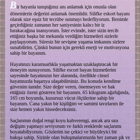
B
ir bayanla tanıştığınız anı anlamak için onunla olan
dönemlerin değerini anlamak önemlidir. Silifke eskort bayanı
olarak size eşsiz bir tecrübe sunmayı hedefliyorum. Benimle
geçirdiğiniz zamanın her saniyesinin kalıcı bir iz
bırakacağına inanıyorum. İster evimde, ister sizin tercih
ettiğiniz başka bir mekanda verdiğim hizmetleri sizlerle
paylaşıyorum. Süresiz bir sevişme yaşama imkanını sizlere
sunabilirim. Çünkü bunun için gerekli enerji ve motivasyona
sahip bir bayanım.
Hayatınızı karamsarlıkla yaşamaktan uzaklaştıracak bir
deneyim sunuyorum. Silifke escort bayan hizmetlerim
sayesinde hayatınızın her alanında, özellikle cinsel
hayatınızda başarıya ulaşabilirsiniz. Bu konuda kendime
güvenim tamdır. Size değer veren, önemseyen ve hak
ettiğiniz özeni gösteren bir bayanım. 65 kilogram ağırlığında,
165 cm boyunda, kusursuz vücut ölçülerine sahip bir
bayanım. Cana yakın bir kişiliğim ve samimi tavırlarım ile
size hemen yakın hissedeceksiniz.
Saçlarımın doğal rengi koyu kahverengi, ancak ara sıra
değişim yapmayı seviyorum ve farklı renklerde saçlarımı
boyatabiliyorum. Gözlerim ise çekici ve büyüleyici bir
bakışa sahip. Sizinle olan buluşmalarımızda her zaman şık ve