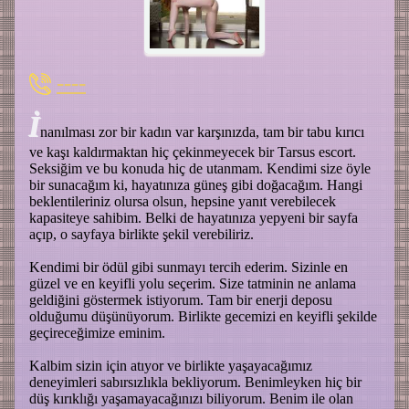
----
İ
nanılması zor bir kadın var karşınızda, tam bir tabu kırıcı
ve kaşı kaldırmaktan hiç çekinmeyecek bir Tarsus escort.
Seksiğim ve bu konuda hiç de utanmam. Kendimi size öyle
bir sunacağım ki, hayatınıza güneş gibi doğacağım. Hangi
beklentileriniz olursa olsun, hepsine yanıt verebilecek
kapasiteye sahibim. Belki de hayatınıza yepyeni bir sayfa
açıp, o sayfaya birlikte şekil verebiliriz.
Kendimi bir ödül gibi sunmayı tercih ederim. Sizinle en
güzel ve en keyifli yolu seçerim. Size tatminin ne anlama
geldiğini göstermek istiyorum. Tam bir enerji deposu
olduğumu düşünüyorum. Birlikte gecemizi en keyifli şekilde
geçireceğimize eminim.
Kalbim sizin için atıyor ve birlikte yaşayacağımız
deneyimleri sabırsızlıkla bekliyorum. Benimleyken hiç bir
düş kırıklığı yaşamayacağınızı biliyorum. Benim ile olan