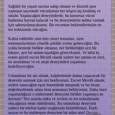
Sağlıklı bir yaşam tarzına sahip olmam ve düzenli spor
yapmam sayesinde vücudumun her köşesi taş kesilmiş ve
sıkıdır. Yaşatacağım deneyimlerde, bu kusursuz vücut
hatlarıma hayran kalacak ve bu deneyimlerin tadına varmak
için sabırsızlanacaksınız. Bir escorttan beklentilerinizin en
üst noktasında olacağım.
Kabul edilebilir olan tüm cinsel temasları, sizin
memnuniyetinize yönelik şekilde yerine getireceğim. Bu
yolda benimle birlikte olmanız, her birlikteliğin ayrı bir
hikaye, ayrı bir anlam taşıdığını göreceksiniz. Ve tabii ki,
esmer güzeli escort Mezitli olarak sizlere her zaman en özel,
en unutulmaz ve en ateşli deneyimleri yaşatmayı
hedefleyeceğim.
Unutulmaz bir anı olmak, kalplerinizde daima yaşayacak bir
deneyim sunmak için sizi bekliyorum. Escort Mezitli olarak,
sizlere sunacağım eşsiz hizmetimle tanışmak ve bu fırsatı
değerlendirmek adına beni aramanızı bekliyorum. Daha önce
yaşamadığınız o mükemmel deneyimi birlikte yaşamaya ne
dersiniz? Her anında tutku ve zevkin en üst noktalarında
olacağınıza emin olabilirsiniz. Bu unutulmaz deneyimi
sadece bir telefon kadar uzağınızda bulabilirsiniz. Hadi,
arayın ve bu muhteşem deneyime bir adım atın!
Devam...