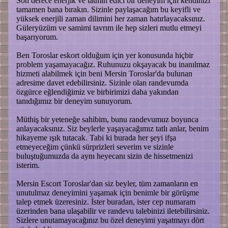
Son derece enerjik ve tatmin edici bir deneyim için kendinizi
tamamen bana bırakın. Sizinle paylaşacağım bu keyifli ve
yüksek enerjili zaman dilimini her zaman hatırlayacaksınız.
Güleryüzüm ve samimi tavrım ile hep sizleri mutlu etmeyi
başarıyorum.
Ben Toroslar eskort olduğum için yer konusunda hiçbir
problem yaşamayacağız. Ruhunuzu okşayacak bu inanılmaz
hizmeti alabilmek için beni Mersin Toroslar'da bulunan
adresime davet edebilirsiniz. Sizinle olan randevumda
özgürce eğlendiğimiz ve birbirimizi daha yakından
tanıdığımız bir deneyim sunuyorum.
Müthiş bir yeteneğe sahibim, bunu randevumuz boyunca
anlayacaksınız. Siz beylerle yaşayacağımız tatlı anlar, benim
hikayeme ışık tutacak. Tabi ki burada her şeyi ifşa
etmeyeceğim çünkü sürprizleri severim ve sizinle
buluştuğumuzda da aynı heyecanı sizin de hissetmenizi
isterim.
Mersin Escort Toroslar'dan siz beyler, tüm zamanların en
unutulmaz deneyimini yaşamak için benimle bir görüşme
talep etmek üzeresiniz. İster buradan, ister cep numaram
üzerinden bana ulaşabilir ve randevu talebinizi iletebilirsiniz.
Sizlere unutamayacağınız bu özel deneyimi yaşatmayı dört