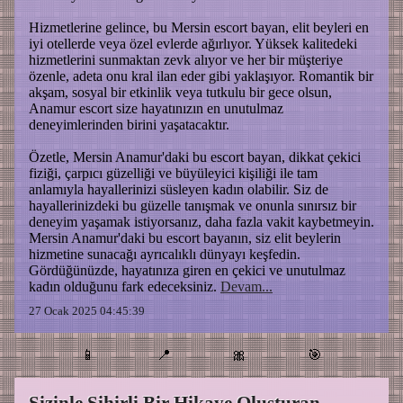
Hizmetlerine gelince, bu Mersin escort bayan, elit beyleri en
iyi otellerde veya özel evlerde ağırlıyor. Yüksek kalitedeki
hizmetlerini sunmaktan zevk alıyor ve her bir müşteriye
özenle, adeta onu kral ilan eder gibi yaklaşıyor. Romantik bir
akşam, sosyal bir etkinlik veya tutkulu bir gece olsun,
Anamur escort size hayatınızın en unutulmaz
deneyimlerinden birini yaşatacaktır.
Özetle, Mersin Anamur'daki bu escort bayan, dikkat çekici
fiziği, çarpıcı güzelliği ve büyüleyici kişiliği ile tam
anlamıyla hayallerinizi süsleyen kadın olabilir. Siz de
hayallerinizdeki bu güzelle tanışmak ve onunla sınırsız bir
deneyim yaşamak istiyorsanız, daha fazla vakit kaybetmeyin.
Mersin Anamur'daki bu escort bayanın, siz elit beylerin
hizmetine sunacağı ayrıcalıklı dünyayı keşfedin.
Gördüğünüzde, hayatınıza giren en çekici ve unutulmaz
kadın olduğunu fark edeceksiniz.
Devam...
27 Ocak 2025 04:45:39
📱
📍
🎀
🎯