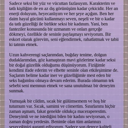
Sadece seksi bir yüz ve vücuttan fazlasıyım. Karakterim ve
tatlı kişiliğim de en az dış görünüşüm kadar çekicidir. Her an
enerji doluyum, heyecanlıyım ve her şeye açığım. Ben her
daim hayal gücünü kullanmayı seven, neşeli ve bir o kadar
da tatlı güzelliği ile birlikte seksi bir kadınım. Yani, ben
fanteziler konusunda bir uzmanım ve onları gerçeğe
dökmeyi, özellikle de seninle paylaşmayı seviyorum. Bir
eskort olarak görevim, seni eğlendirmek, rahatlatmak ve tabii
ki tatmin etmek.
Uzun kahverengi saçlarımdan, buğday tenime, dolgun
dudaklarımdan, göz kamaştıran mavi gözlerime kadar seksi
bir doğal güzellik olduğumu düşünüyorum. Fiziğimle
kendimi ifade ederim ve elbette seninle olan etkileşimime de.
Saçlarım belime kadar iner ve güzelliğimle mest eden bir
seks bağımlısı olmaya devam ederim. Burada olmamın tek
sebebi seni memnun etmek ve sana unutulmaz bir deneyim
sunmak.
Yumuşak bir cildim, sıcak bir gülümsemem ve hoş bir
tutumum var. Sıcak, samimi ve cömertim. Sınırlarımı hiçbir
zaman aşmam, fakat genelde oldukça maceraperestim.
Deneyimli ve ne istediğini bilen bir kadını seviyorsan, o
zaman doğru yerdesin. Benimle olan tüm anlarınızı
seveceğinizi garanti ediyorum. Sadece son derece kaliteli