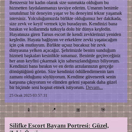
Benzersiz bir kadın olarak size sunmakta olduğum bu
hizmetten faydalanmanızı tavsiye ederim. Umarım benimle
unutulmaz bir deneyim yaşar ve bu deneyimi tekrar yaşamak
istersiniz. Yolculuğumuzda birlikte olduğumuz her dakikada,
size zevk ve keyif vermek için buradayım. Kendinizi bana
bırakın ve kollarımda tutkuyla dolu bir dünya keşfedin.
Hayatınıza giren Tarsus escort ile kendi zevklerinizi yeniden
keşfedin. Hayata bağlıyım ve erkeklere zevki yaşatacağım
için çok mutluyum. Birlikte uçsuz bucaksız bir zevk
dünyasına yelken açacağız. Şehrimizde benim sunduğum
hizmeti başkaları kesinlikle sunamaz. Benimle geçireceğiniz
her anın keyfini çıkarmak için sabırsızlandığınızı biliyorum.
Kendinizi bana bırakın ve en derin arzularınızın gerçeğe
dönüştüğünü görün. Size kendinizi ödüllendirmenin tam
zamanı olduğunu söylüyorum. Kendime güvenerek senin
karşısına çıkıyorum ve elimden geleni yaparak daha güzel
bir biçimde seni hoşnut etmek istiyorum.
Devam...
25 Ocak 2025 03:57:31
📱
📍
🎀
🎯
Silifke Escort Bayanı Portresi: Güzel,