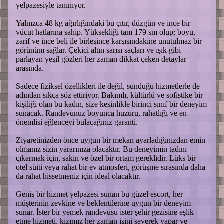
yelpazesiyle tanınıyor.
Yalnızca 48 kg ağırlığındaki bu çıtır, düzgün ve ince bir
vücut hatlarına sahip. Yüksekliği tam 179 sm olup; boyu,
zarif ve ince beli ile birleşince karşısındakine unutulmaz bir
görünüm sağlar. Çekici altın sarısı saçları ve ışık gibi
parlayan yeşil gözleri her zaman dikkat çeken detaylar
arasında.
Sadece fiziksel özellikleri ile değil, sunduğu hizmetlerle de
adından sıkça söz ettiriyor. Bakımlı, kültürlü ve sofistike bir
kişiliği olan bu kadın, size kesinlikle birinci sınıf bir deneyim
sunacak. Randevunuz boyunca huzuru, rahatlığı ve en
önemlisi eğlenceyi bulacağınız garanti.
Ziyaretinizden önce uygun bir mekan ayarladığınızdan emin
olmanız sizin yararınıza olacaktır. Bu deneyimin tadını
çıkarmak için, sakin ve özel bir ortam gereklidir. Lüks bir
otel süiti veya rahat bir ev atmosferi, görüşme sırasında daha
da rahat hissetmeniz için ideal olacaktır.
Geniş bir hizmet yelpazesi sunan bu güzel escort, her
müşterinin zevkine ve beklentilerine uygun bir deneyim
sunar. İster bir yemek randevusu ister şehir gezisine eşlik
etme hizmeti, kızımız her zaman işini severek yapar ve