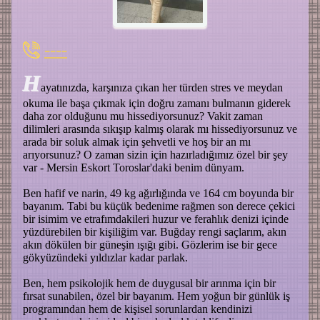
----
H
ayatınızda, karşınıza çıkan her türden stres ve meydan
okuma ile başa çıkmak için doğru zamanı bulmanın giderek
daha zor olduğunu mu hissediyorsunuz? Vakit zaman
dilimleri arasında sıkışıp kalmış olarak mı hissediyorsunuz ve
arada bir soluk almak için şehvetli ve hoş bir an mı
arıyorsunuz? O zaman sizin için hazırladığımız özel bir şey
var - Mersin Eskort Toroslar'daki benim dünyam.
Ben hafif ve narin, 49 kg ağırlığında ve 164 cm boyunda bir
bayanım. Tabi bu küçük bedenime rağmen son derece çekici
bir isimim ve etrafımdakileri huzur ve ferahlık denizi içinde
yüzdürebilen bir kişiliğim var. Buğday rengi saçlarım, akın
akın dökülen bir güneşin ışığı gibi. Gözlerim ise bir gece
gökyüzündeki yıldızlar kadar parlak.
Ben, hem psikolojik hem de duygusal bir arınma için bir
fırsat sunabilen, özel bir bayanım. Hem yoğun bir günlük iş
programından hem de kişisel sorunlardan kendinizi