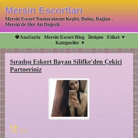
Mersin Escortları
Mersin Escort Numaralarını Keşfet, Buluş, Bağlan -
Mersin'de Her An Değerli.
🍓AnaSayfa
Mersin Escort Blog
İletişım
Etiket ▼
Kategoriler ▼
Sıradışı Eskort Bayan Silifke'den Çekici
Partneriniz
----