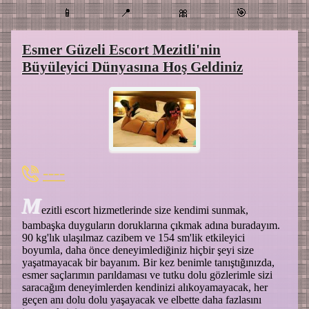
📱
📍
🎀
🎯
Esmer Güzeli Escort Mezitli'nin
Büyüleyici Dünyasına Hoş Geldiniz
----
M
ezitli escort hizmetlerinde size kendimi sunmak,
bambaşka duyguların doruklarına çıkmak adına buradayım.
90 kg'lık ulaşılmaz cazibem ve 154 sm'lik etkileyici
boyumla, daha önce deneyimlediğiniz hiçbir şeyi size
yaşatmayacak bir bayanım. Bir kez benimle tanıştığınızda,
esmer saçlarımın parıldaması ve tutku dolu gözlerimle sizi
saracağım deneyimlerden kendinizi alıkoyamayacak, her
geçen anı dolu dolu yaşayacak ve elbette daha fazlasını