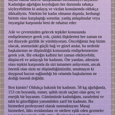
Kadınlığın ağırlığını koyduğum her durumda rahatça
söyleyebilirim ki anlayış ve vicdan konularında oldukça
dikkatliyim. Nitekim bir kadın olmanın dışında, herhangi
birinin olası karşılaştığı sorunlar, yanlış anlaşılmalar veya
önyargılar karşısında beni de rahatsız eder.
Aile ve çevrenizden gelecek tepkiler konusunda
endişelenmeye gerek yok, çünkü ilişkilerimi her zaman en
üst düzeyde gizlilik ile yürütüyorum. Önceliğimiz hep bizim
olacak, aramızdaki güçlü bağ ve güzel anılar, bu nedenle
başkalarının ne düşündüğü konusunda endişelenmenize
gerek yok. Bir erkeğin kalbini her zaman etkileyebilir,
düşünceli ve anlayışlı bir kadınım. Öte yandan, ailenizin
olası tepkisi karşısında da sizi tamamen anlıyorum, ancak
önemli olan sizin ne düşündüğünüzdür, unutmayın ki
duygusal hazzın sağlandığı bir ortamda başkalarının ne
dediği önemli değildir.
Ben kimim? Oldukça bakımlı bir kadınım. 58 kg ağırlığında,
153 cm boyunda, esmer, ışıltılı siyah saçları olan genç ve
enerjik bir bayanım. Günümüzde kadınlığımı, zarafetimi ve
tabii ki güzelliğimi yansıtabilen zarif bir kadınım. Bu
hizmetleri profesyonel olarak sunmaktayım: Masaj
hizmetleri, lüks rezidanslara ve otellere eşlik eden gezmeler