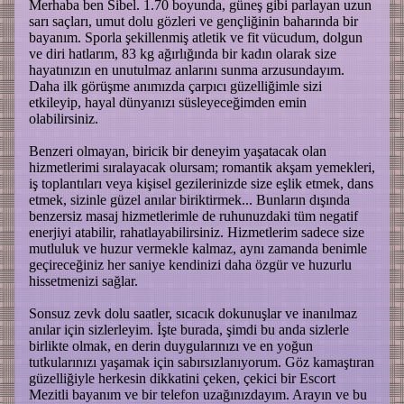
Merhaba ben Sibel. 1.70 boyunda, güneş gibi parlayan uzun
sarı saçları, umut dolu gözleri ve gençliğinin baharında bir
bayanım. Sporla şekillenmiş atletik ve fit vücudum, dolgun
ve diri hatlarım, 83 kg ağırlığında bir kadın olarak size
hayatınızın en unutulmaz anlarını sunma arzusundayım.
Daha ilk görüşme anımızda çarpıcı güzelliğimle sizi
etkileyip, hayal dünyanızı süsleyeceğimden emin
olabilirsiniz.
Benzeri olmayan, biricik bir deneyim yaşatacak olan
hizmetlerimi sıralayacak olursam; romantik akşam yemekleri,
iş toplantıları veya kişisel gezilerinizde size eşlik etmek, dans
etmek, sizinle güzel anılar biriktirmek... Bunların dışında
benzersiz masaj hizmetlerimle de ruhunuzdaki tüm negatif
enerjiyi atabilir, rahatlayabilirsiniz. Hizmetlerim sadece size
mutluluk ve huzur vermekle kalmaz, aynı zamanda benimle
geçireceğiniz her saniye kendinizi daha özgür ve huzurlu
hissetmenizi sağlar.
Sonsuz zevk dolu saatler, sıcacık dokunuşlar ve inanılmaz
anılar için sizlerleyim. İşte burada, şimdi bu anda sizlerle
birlikte olmak, en derin duygularınızı ve en yoğun
tutkularınızı yaşamak için sabırsızlanıyorum. Göz kamaştıran
güzelliğiyle herkesin dikkatini çeken, çekici bir Escort
Mezitli bayanım ve bir telefon uzağınızdayım. Arayın ve bu