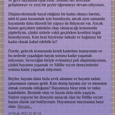
ve gece hayatında eşlik etme. Bunları her seferinde
geliştirmeye ve yeni bir şeyler öğrenmeye devam ediyorum.
Düşüncelerinizde hayal ettiğiniz bir kadın olmayı isterim,
tabii ki para kazanmak için buradayım, ancak aynı zamanda
hayatımda daha düzenli bir yapıya da ihtiyacım var. Ancak
bunun gerçekten mümkün olup olmayacağı konusunda
şüpheliyim, çünkü sizlerle vakit geçirirken kendimi özgür
hissediyorum. Kim beni böylesine tutkulu ve bağımsız bir
kadın olarak kabul edebilir ki?
Özetle, gelecek konusunda kendi kaderime inanıyorum ve
bu nedenle yaşadığım hayatı sonuna kadar yaşamak
istiyorum. Seveceğim biriyle evlenmeyi pek düşünmüyorum,
çünkü hayatımı yaşamak ve Silifke escort deneyimlerini
sonuna kadar yaşamak istiyorum.
Beyler, hayatta daha fazla zevk almanın ve hayatın tadını
çıkarmanın zamanı geldi. Kim demiş hayatın zor ve monoton
olmak zorunda olduğunu? Hayatınıza biraz renk ve tutku
katabilirim. Benimle olun ve hayatı dolu dolu yaşayın.
Sizlere yepyeni bir deneyim sunacak olan bu Silifke escort
bayan olarak sizi bekliyorum. Hayatınızın macerasına hazır
olun.
Devam...
24 Ocak 2025 12:42:52