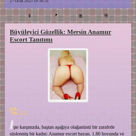
27 Ocak 2025 10:56:31
📱
📍
🎀
🎯
Büyüleyici Güzellik: Mersin Anamur
Escort Tanıtımı
----
İ
şte karşınızda, baştan aşağıya olağanüstü bir zarafetle
süslenmiş bir kadın: Anamur escort bayan. 1.80 boyunda ve