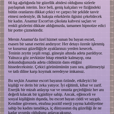
66 kg ağırlığında bir güzellik abidesi olduğunu sizlerle
paylaşmak isterim. İnce beli, geniş kalçaları ve fiziğindeki
bütün oranlarını dikkat çekici ve çarpıcı bir şekilde tasvir
etmesi nedeniyle, ilk bakışta erkeklerin ilgisini çekebilecek
bir kadın. Anamur Escort'un çikolata kahvesi saçları ve
renkli gözlerini dikkate aldığımızda, tamamen hipnotize edici
bir portre çizmektedir.
Mersin Anamur'da özel hizmet sunan bu bayan escort,
esasen bir sanat eserini andırıyor: Her detayı özenle işlenmiş
ve kusursuz güzelliğiyle ayaklarınızı yerden kesecek.
Teninin zeytin yeşili rengi, güneşin altında adeta parıldıyor.
Yalnızca göz zevkinize hitap etmekle kalmayıp, ona
dokunduğunuzda adeta cildinizin dans ettiğini
hissedeceksiniz. Çekici görünümünün yanı sıra, gülümseyişi
ve tatlı diline karşı koymak neredeyse imkansız.
Bu seçkin Anamur escort bayanın özünde, etkileyici bir
kişiliği ve derin bir zeka yatıyor. İyi eğitimli, kibar ve zarif.
Enerjik bir mizah anlayışı var ve onunla geçirdiğiniz her anı
değerli kılacak bir içgüdüye sahip. Ancak, eğlenceli ve
sosyal kişiliğinin dışında, bu escort bayan ciddi ve saygılı.
Kendine güvenen, etrafına pozitif enerji yayma kabiliyetine
sahip bu kadını tanıdıkça, iç dünyasının dış güzelliği ile ne
kadar uyumlu olduğunu anlayacaksınız.