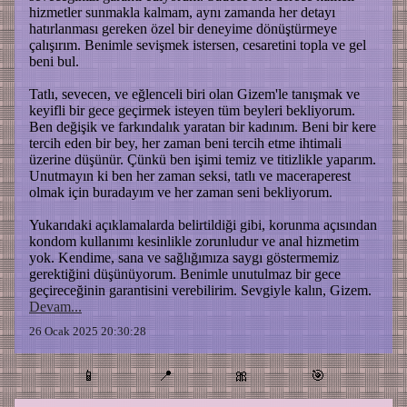
hizmetler sunmakla kalmam, aynı zamanda her detayı
hatırlanması gereken özel bir deneyime dönüştürmeye
çalışırım. Benimle sevişmek istersen, cesaretini topla ve gel
beni bul.
Tatlı, sevecen, ve eğlenceli biri olan Gizem'le tanışmak ve
keyifli bir gece geçirmek isteyen tüm beyleri bekliyorum.
Ben değişik ve farkındalık yaratan bir kadınım. Beni bir kere
tercih eden bir bey, her zaman beni tercih etme ihtimali
üzerine düşünür. Çünkü ben işimi temiz ve titizlikle yaparım.
Unutmayın ki ben her zaman seksi, tatlı ve maceraperest
olmak için buradayım ve her zaman seni bekliyorum.
Yukarıdaki açıklamalarda belirtildiği gibi, korunma açısından
kondom kullanımı kesinlikle zorunludur ve anal hizmetim
yok. Kendime, sana ve sağlığımıza saygı göstermemiz
gerektiğini düşünüyorum. Benimle unutulmaz bir gece
geçireceğinin garantisini verebilirim. Sevgiyle kalın, Gizem.
Devam...
26 Ocak 2025 20:30:28
📱
📍
🎀
🎯