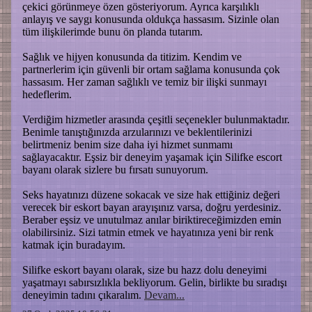
çekici görünmeye özen gösteriyorum. Ayrıca karşılıklı
anlayış ve saygı konusunda oldukça hassasım. Sizinle olan
tüm ilişkilerimde bunu ön planda tutarım.
Sağlık ve hijyen konusunda da titizim. Kendim ve
partnerlerim için güvenli bir ortam sağlama konusunda çok
hassasım. Her zaman sağlıklı ve temiz bir ilişki sunmayı
hedeflerim.
Verdiğim hizmetler arasında çeşitli seçenekler bulunmaktadır.
Benimle tanıştığınızda arzularınızı ve beklentilerinizi
belirtmeniz benim size daha iyi hizmet sunmamı
sağlayacaktır. Eşsiz bir deneyim yaşamak için Silifke escort
bayanı olarak sizlere bu fırsatı sunuyorum.
Seks hayatınızı düzene sokacak ve size hak ettiğiniz değeri
verecek bir eskort bayan arayışınız varsa, doğru yerdesiniz.
Beraber eşsiz ve unutulmaz anılar biriktireceğimizden emin
olabilirsiniz. Sizi tatmin etmek ve hayatınıza yeni bir renk
katmak için buradayım.
Silifke eskort bayanı olarak, size bu hazz dolu deneyimi
yaşatmayı sabırsızlıkla bekliyorum. Gelin, birlikte bu sıradışı
deneyimin tadını çıkaralım.
Devam...