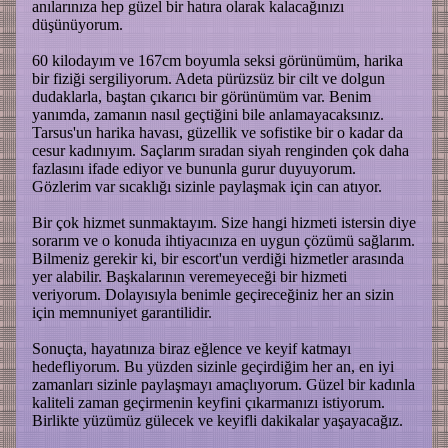
anılarınıza hep güzel bir hatıra olarak kalacağınızı
düşünüyorum.
60 kilodayım ve 167cm boyumla seksi görünümüm, harika
bir fiziği sergiliyorum. Adeta pürüzsüz bir cilt ve dolgun
dudaklarla, baştan çıkarıcı bir görünümüm var. Benim
yanımda, zamanın nasıl geçtiğini bile anlamayacaksınız.
Tarsus'un harika havası, güzellik ve sofistike bir o kadar da
cesur kadınıyım. Saçlarım sıradan siyah renginden çok daha
fazlasını ifade ediyor ve bununla gurur duyuyorum.
Gözlerim var sıcaklığı sizinle paylaşmak için can atıyor.
Bir çok hizmet sunmaktayım. Size hangi hizmeti istersin diye
sorarım ve o konuda ihtiyacınıza en uygun çözümü sağlarım.
Bilmeniz gerekir ki, bir escort'un verdiği hizmetler arasında
yer alabilir. Başkalarının veremeyeceği bir hizmeti
veriyorum. Dolayısıyla benimle geçireceğiniz her an sizin
için memnuniyet garantilidir.
Sonuçta, hayatınıza biraz eğlence ve keyif katmayı
hedefliyorum. Bu yüzden sizinle geçirdiğim her an, en iyi
zamanları sizinle paylaşmayı amaçlıyorum. Güzel bir kadınla
kaliteli zaman geçirmenin keyfini çıkarmanızı istiyorum.
Birlikte yüzümüz gülecek ve keyifli dakikalar yaşayacağız.