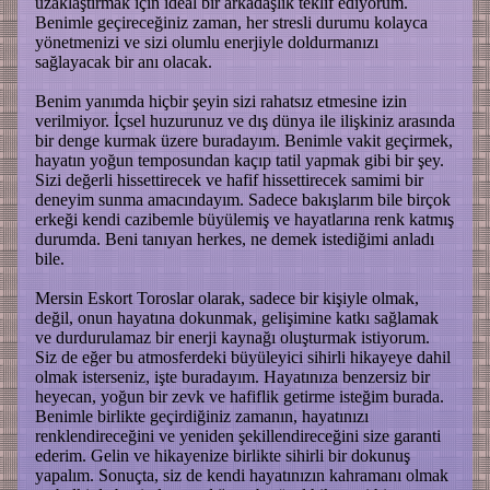
uzaklaştırmak için ideal bir arkadaşlık teklif ediyorum.
Benimle geçireceğiniz zaman, her stresli durumu kolayca
yönetmenizi ve sizi olumlu enerjiyle doldurmanızı
sağlayacak bir anı olacak.
Benim yanımda hiçbir şeyin sizi rahatsız etmesine izin
verilmiyor. İçsel huzurunuz ve dış dünya ile ilişkiniz arasında
bir denge kurmak üzere buradayım. Benimle vakit geçirmek,
hayatın yoğun temposundan kaçıp tatil yapmak gibi bir şey.
Sizi değerli hissettirecek ve hafif hissettirecek samimi bir
deneyim sunma amacındayım. Sadece bakışlarım bile birçok
erkeği kendi cazibemle büyülemiş ve hayatlarına renk katmış
durumda. Beni tanıyan herkes, ne demek istediğimi anladı
bile.
Mersin Eskort Toroslar olarak, sadece bir kişiyle olmak,
değil, onun hayatına dokunmak, gelişimine katkı sağlamak
ve durdurulamaz bir enerji kaynağı oluşturmak istiyorum.
Siz de eğer bu atmosferdeki büyüleyici sihirli hikayeye dahil
olmak isterseniz, işte buradayım. Hayatınıza benzersiz bir
heyecan, yoğun bir zevk ve hafiflik getirme isteğim burada.
Benimle birlikte geçirdiğiniz zamanın, hayatınızı
renklendireceğini ve yeniden şekillendireceğini size garanti
ederim. Gelin ve hikayenize birlikte sihirli bir dokunuş
yapalım. Sonuçta, siz de kendi hayatınızın kahramanı olmak