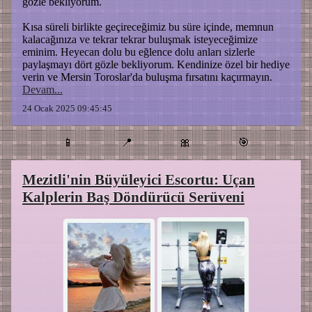
gözle bekliyorum.
Kısa süreli birlikte geçireceğimiz bu süre içinde, memnun
kalacağınıza ve tekrar tekrar buluşmak isteyeceğimize
eminim. Heyecan dolu bu eğlence dolu anları sizlerle
paylaşmayı dört gözle bekliyorum. Kendinize özel bir hediye
verin ve Mersin Toroslar'da buluşma fırsatını kaçırmayın.
Devam...
24 Ocak 2025 09:45:45
📱
📍
🎀
🎯
Mezitli'nin Büyüleyici Escortu: Uçan
Kalplerin Baş Döndürücü Serüveni