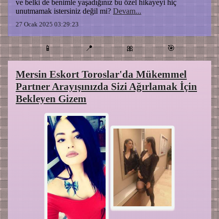
ve belki de benimle yaşadığınız bu özel hikayeyi hiç
unutmamak istersiniz değil mi?
Devam...
27 Ocak 2025 03:29:23
📱
📍
🎀
🎯
Mersin Eskort Toroslar'da Mükemmel
Partner Arayışınızda Sizi Ağırlamak İçin
Bekleyen Gizem