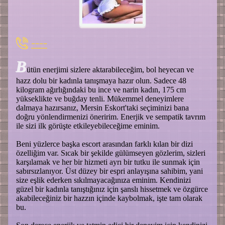
----
B
ütün enerjimi sizlere aktarabileceğim, bol heyecan ve
hazz dolu bir kadınla tanışmaya hazır olun. Sadece 48
kilogram ağırlığındaki bu ince ve narin kadın, 175 cm
yükseklikte ve buğday tenli. Mükemmel deneyimlere
dalmaya hazırsanız, Mersin Eskort'taki seçiminizi bana
doğru yönlendirmenizi öneririm. Enerjik ve sempatik tavrım
ile sizi ilk görüşte etkileyebileceğime eminim.
Beni yüzlerce başka escort arasından farklı kılan bir dizi
özelliğim var. Sıcak bir şekilde gülümseyen gözlerim, sizleri
karşılamak ve her bir hizmeti ayrı bir tutku ile sunmak için
sabırsızlanıyor. Üst düzey bir espri anlayışına sahibim, yani
size eşlik ederken sıkılmayacağınıza eminim. Kendinizi
güzel bir kadınla tanıştığınız için şanslı hissetmek ve özgürce
akabileceğiniz bir hazzın içinde kaybolmak, işte tam olarak
bu.